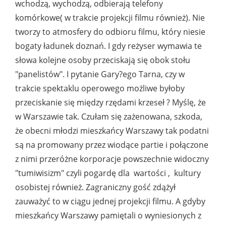
wchodzą, wychodzą, odbierają telefony
komórkowe( w trakcie projekcji filmu również). Nie
tworzy to atmosfery do odbioru filmu, który niesie
bogaty ładunek doznań. I gdy reżyser wymawia te
słowa kolejne osoby przeciskają się obok stołu
"panelistów". I pytanie Gary?ego Tarna, czy w
trakcie spektaklu operowego możliwe byłoby
przeciskanie się między rzędami krzeseł ? Myślę, że
w Warszawie tak. Czułam się zażenowana, szkoda,
że obecni młodzi mieszkańcy Warszawy tak podatni
są na promowany przez wiodące partie i połączone
z nimi przeróżne korporacje powszechnie widoczny
"tumiwisizm" czyli pogardę dla wartości , kultury
osobistej również. Zagraniczny gość zdążył
zauważyć to w ciągu jednej projekcji filmu. A gdyby
mieszkańcy Warszawy pamiętali o wyniesionych z