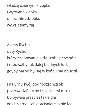
władzę dzierżym krzepko
i wyrwaną klepką
delikatnie ździebko
wywalczymy raj
A dęty Rychu
dęty Rychu
który z rabowania ludzi zrobił przychód
i rabowałby tak dalej biednych ludzi
gdyby naród był się w końcu nie obudził
i na urny swój podnosząc wzrok
przerwał łańcuchy i rozproszył mrok
bo bywają przecież takie dni
gdy błyszczą zęby zaciśnięte, a nie łzy