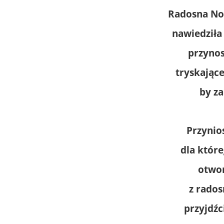
Radosna No
nawiedziła
przynos
tryskające
by za
Przynio
dla które
otwor
z rado
przyjdźc