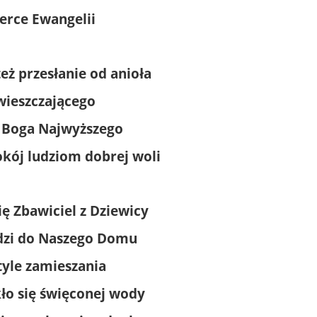
erce Ewangelii
też przesłanie od anioła
wieszczającego
 Boga Najwyższego
okój ludziom dobrej woli
się Zbawiciel z Dziewicy
dzi do Naszego Domu
 tyle zamieszania
kło się święconej wody