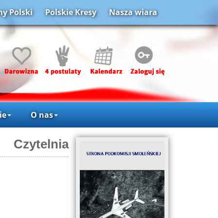
y Polski
Polskie Kresy
Nasza wiara
ie
O nas
Czytelnia