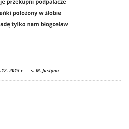
uje przekupni podpalacze
eńki położony w żłobie
radę tylko nam błogosław
.12. 2015 r s. M. Justyna
.