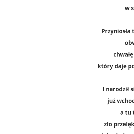
w s
Przyniosła 
ob
chwałę
który daje p
I narodził 
już wcho
a tu
zło przelę