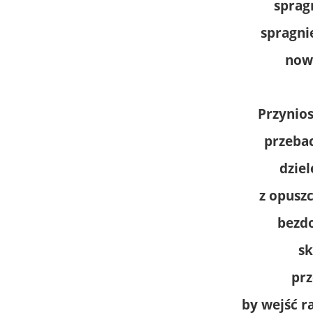
sprag
spragni
now
Przynio
przebac
dziel
z opusz
bezd
s
pr
by wejść r