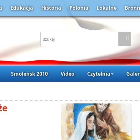
a
Edukacja
Historia
Polonia
Lokalne
Brońm
Smoleńsk 2010
Video
Czytelnia
Galer
że