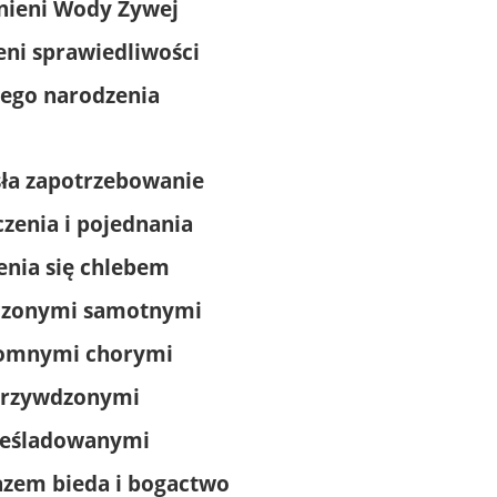
nieni Wody Żywej
eni sprawiedliwości
ego narodzenia
sła zapotrzebowanie
zenia i pojednania
enia się chlebem
czonymi samotnymi
omnymi chorymi
krzywdzonymi
ześladowanymi
azem bieda i bogactwo