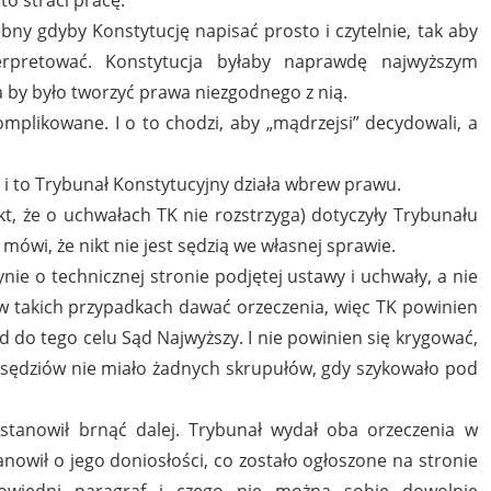
bny gdyby Konstytucję napisać prosto i czytelnie, tak aby
erpretować. Konstytucja byłaby naprawdę najwyższym
by było tworzyć prawa niezgodnego z nią.
omplikowane. I o to chodzi, aby „mądrzejsi” decydowali, a
 i to Trybunał Konstytucyjny działa wbrew prawu.
kt, że o uchwałach TK nie rozstrzyga) dotyczyły Trybunału
mówi, że nikt nie jest sędzią we własnej sprawie.
nie o technicznej stronie podjętej ustawy i uchwały, a nie
en w takich przypadkach dawać orzeczenia, więc TK powinien
 do tego celu Sąd Najwyższy. I nie powinien się krygować,
h sędziów nie miało żadnych skrupułów, gdy szykowało pod
stanowił brnąć dalej. Trybunał wydał oba orzeczenia w
owił o jego doniosłości, co zostało ogłoszone na stronie
owiedni paragraf i czego nie można sobie dowolnie