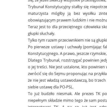
Trybunał Konstytucyjny stałby się niepotrze
maturzysta mógłby ją bez wysiłku zint
obowiązującym prawem ludzkim i nie można 
Teraz jest to dla przeciętnego człowieka sk
głupki słuchały.
Tylko tym razem przeciwnikiem nie są głupki
Po pierwsze ustawy i uchwały (pomijając fa
Konstytucyjnego. A prawo, jeszcze rzymskie, 
Dlatego Trybunał, rozstrzygać powinien jedy
o jej treści. Nie jest ustalone, kto powini
zwrócić się do Sejmu proponując na przykład
że nie jest władzą ustawodawczą, bo trzec
siebie ustawę dla PO-PSL.
To już budziło niesmak. Ale prezes TK po
niepełnym składzie mimo tego że sam postan
internetowej TK. A na co już jest odp