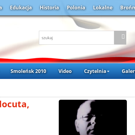
a
Edukacja
Historia
Polonia
Lokalne
Brońm
Smoleńsk 2010
Video
Czytelnia
Galer
locuta,