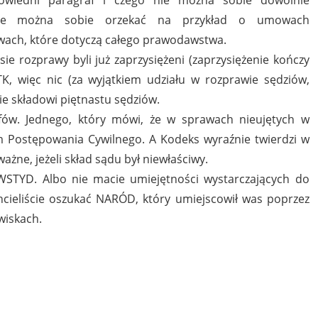
dzie można sobie orzekać na przykład o umowach
wach, które dotyczą całego prawodawstwa.
e rozprawy byli już zaprzysiężeni (zaprzysiężenie kończy
K, więc nic (za wyjątkiem udziału w rozprawie sędziów,
zie składowi piętnastu sędziów.
fów. Jednego, który mówi, że w sprawach nieujętych w
m Postępowania Cywilnego. A Kodeks wyraźnie twierdzi w
ażne, jeżeli skład sądu był niewłaściwy.
WSTYD. Albo nie macie umiejętności wystarczających do
cieliście oszukać NARÓD, który umiejscowił was poprzez
wiskach.