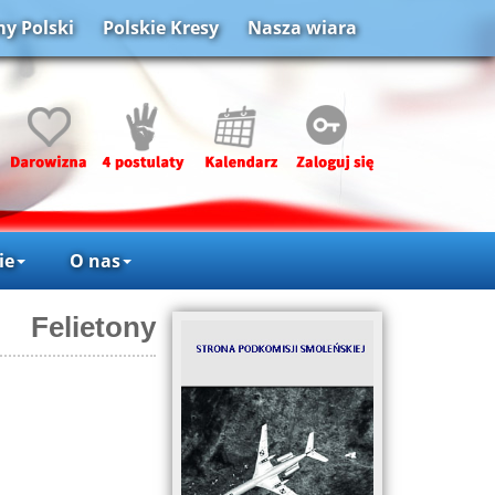
y Polski
Polskie Kresy
Nasza wiara
ie
O nas
Felietony