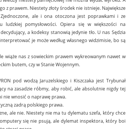
 z prawem. Niestety złoty środek nie istnieje. Największe
Zjednoczone, ale i ona otoczona jest poprawkami i ze
u ludzkiej pomysłowości. Opiera się w większości na
decydujący, a kodeksy stanowią jedynie tło. U nas Sędzia
a interpretować je może według własnego widzimisie, bo są
li, ale wiąże nas z sowieckim prawem wykreowanym nawet w
wieckim butem, czy w Stanie Wojennym.
WRON pod wodzą Jaruzelskiego i Kiszczaka jest Trybunał
ący na zasadzie róbmy, aby robić, ale absolutnie nigdy tej
ni nie wnosić o naprawę prawa.
atyczną zadrą polskiego prawa.
e, ale nie. Niestety nie ma tu dylematu szefa, który chce
komputery się nie psują, ale dylemat inspektora, który boi
 to straci pracę.