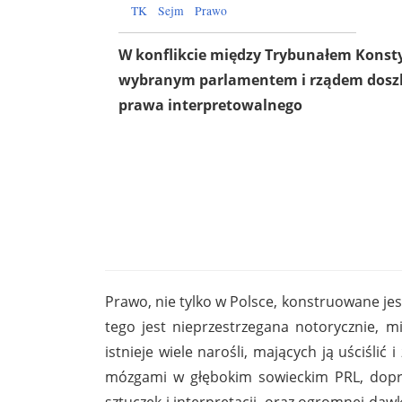
TK
Sejm
Prawo
W konflikcie między Trybunałem Konst
wybranym parlamentem i rządem doszl
prawa interpretowalnego
Prawo, nie tylko w Polsce, konstruowane jes
tego jest nieprzestrzegana notorycznie, m
istnieje wiele narośli, mających ją uściślić
mózgami w głębokim sowieckim PRL, dopro
sztuczek i interpretacji, oraz ogromnej da