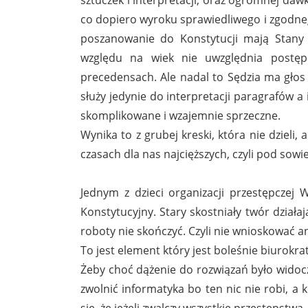
co dopiero wyroku sprawiedliwego i zgodnego
poszanowanie do Konstytucji mają Stany 
względu na wiek nie uwzględnia postęp
precedensach. Ale nadal to Sędzia ma głos 
służy jedynie do interpretacji paragrafów 
skomplikowane i wzajemnie sprzeczne.
Wynika to z grubej kreski, która nie dzie
czasach dla nas najcięższych, czyli pod so
Jednym z dzieci organizacji przestępczej 
Konstytucyjny. Stary skostniały twór działaj
roboty nie skończyć. Czyli nie wnioskować a
To jest element który jest boleśnie biurokr
Żeby choć dążenie do rozwiązań było widoczn
zwolnić informatyka bo ten nic nie robi, a 
się, że jeżeli zwalczy wszystkie przestępstwa,