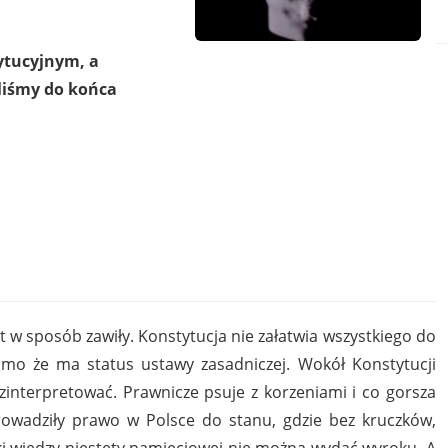
ytucyjnym, a
iśmy do końca
t w sposób zawiły. Konstytucja nie załatwia wszystkiego do
imo że ma status ustawy zasadniczej. Wokół Konstytucji
 i zinterpretować. Prawnicze psuje z korzeniami i co gorsza
wadziły prawo w Polsce do stanu, gdzie bez kruczków,
wki wiedzy niestety pamięciowej nie można wydać wyroku. A