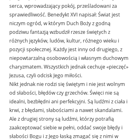
serca, wprowadzający pokój, prześladowani za
sprawiedliwość. Benedykt XVI napisał: Świat jest
niczym ogród, w którym Duch Boży z godną
podziwu fantazją wzbudził rzesze świętych z
różnych języków, ludów, kultur, różnego wieku i
pozycji społecznej. Każdy jest inny od drugiego, z
niepowtarzalną osobowością i własnym duchowym
charyzmatem. Wszystkich jednak cechuje «pieczęć»
Jezusa, czyli odcisk Jego miłości.
Nikt jednak nie rodzi się świętym i nie jest wolnym
od słabości, błędów czy grzechów. Święci nie są
idealni, bezbłędni ani perfekcyjni. Są ludźmi z ciała i
krwi, z błędami, słabościami a nawet skandalami.
Ale z drugiej strony są ludźmi, którzy potrafią
zaakceptować siebie w pełni, oddać swoje błędy i
słabości Bogu i z Jego łaską zmagać się z nimi w