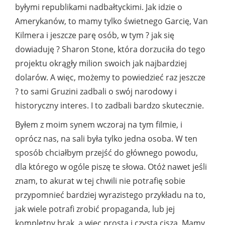
byłymi republikami nadbałtyckimi. Jak idzie o
Amerykanów, to mamy tylko świetnego Garcię, Van
Kilmera i jeszcze parę osób, w tym ? jak się
dowiaduję ? Sharon Stone, która dorzuciła do tego
projektu okrągły milion swoich jak najbardziej
dolarów. A więc, możemy to powiedzieć raz jeszcze
? to sami Gruzini zadbali o swój narodowy i
historyczny interes. I to zadbali bardzo skutecznie.
Byłem z moim synem wczoraj na tym filmie, i
oprócz nas, na sali była tylko jedna osoba. W ten
sposób chciałbym przejść do głównego powodu,
dla którego w ogóle piszę te słowa. Otóż nawet jeśli
znam, to akurat w tej chwili nie potrafię sobie
przypomnieć bardziej wyrazistego przykładu na to,
jak wiele potrafi zrobić propaganda, lub jej
kompletny brak, a więc prosta i czysta cisza. Mamy