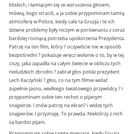
bliskich, i łamiącym się ze wzruszenia głosem,
mówią, kogo stracili, a ja sobie przypominam tamtą
atmosferę w Polsce, kiedy cała ta Gruzja i te ich
dziwne problemy były niczym w porównaniu z coraz
bardziej rosnącą potrzeba upokorzenia Prezydenta.
Patrzę na ten film, który ? oczywiście nie w sposób
bezpośredni ? pokazuje wręcz wołanie o to, by w tej
ciszy, jaka zapadła na całym świecie w obliczu tych
nieludzkich zbrodni ? zabrał głos polski prezydent
Lech Kaczyński ? głos, co na tym filmie widać
zupełnie jasno, wielkiego światowego przywódcy ? i
przypominam sobie ten rechot o pijanym
snajperze. I znów patrzę na ekran? i widzę tych
snajperów. I przyznaję. To prawda. Niektórzy z nich
są bardzo pijani.
Przypominam sobie tamte miesiące, kiedy Gruzja