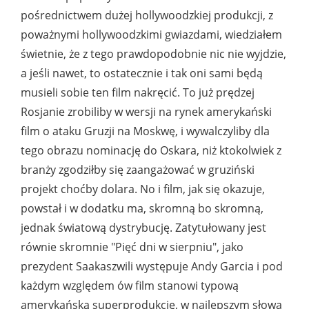
pośrednictwem dużej hollywoodzkiej produkcji, z
poważnymi hollywoodzkimi gwiazdami, wiedziałem
świetnie, że z tego prawdopodobnie nic nie wyjdzie,
a jeśli nawet, to ostatecznie i tak oni sami będą
musieli sobie ten film nakręcić. To już prędzej
Rosjanie zrobiliby w wersji na rynek amerykański
film o ataku Gruzji na Moskwę, i wywalczyliby dla
tego obrazu nominację do Oskara, niż ktokolwiek z
branży zgodziłby się zaangażować w gruziński
projekt choćby dolara. No i film, jak się okazuje,
powstał i w dodatku ma, skromną bo skromną,
jednak światową dystrybucję. Zatytułowany jest
równie skromnie "Pięć dni w sierpniu", jako
prezydent Saakaszwili występuje Andy Garcia i pod
każdym względem ów film stanowi typową
amerykańską superprodukcję, w najlepszym słowa