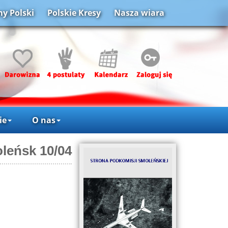
y Polski
Polskie Kresy
Nasza wiara
ie
O nas
leńsk 10/04