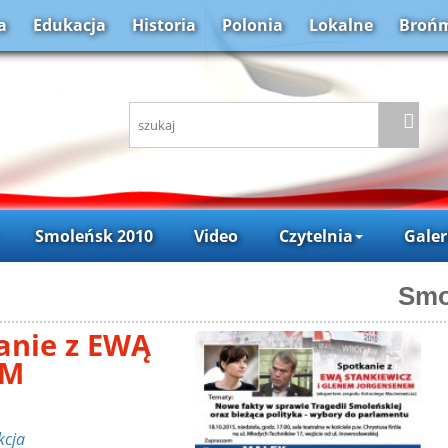
a
Edukacja
Historia
Polonia
Lokalne
Brońm
Smoleńsk 2010
Video
Czytelnia
Galer
Smo
anie z EWĄ
EM
kcja