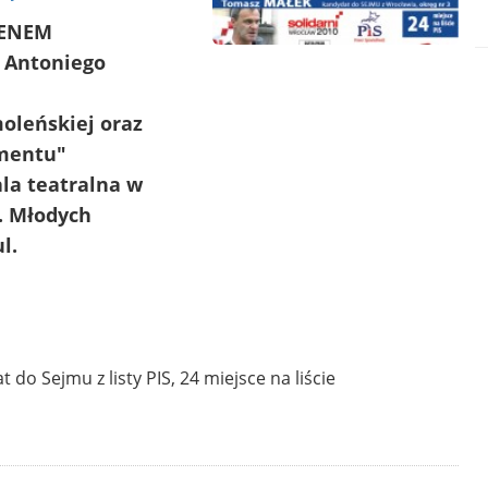
LENEM
 Antoniego
oleńskiej oraz
amentu"
sala teatralna w
l. Młodych
l.
 do Sejmu z listy PIS, 24 miejsce na liście