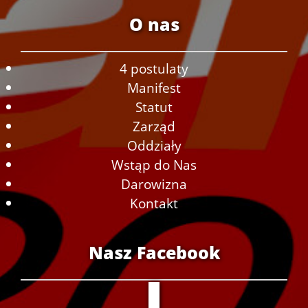
O nas
4 postulaty
Manifest
Statut
Zarząd
Oddziały
Wstąp do Nas
Darowizna
Kontakt
Nasz Facebook