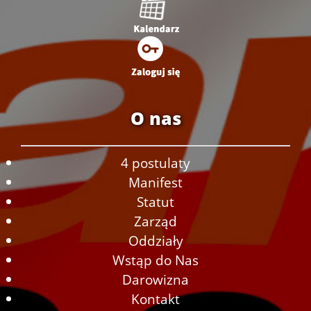
O nas
4 postulaty
Manifest
Statut
Zarząd
Oddziały
Wstąp do Nas
Darowizna
Kontakt