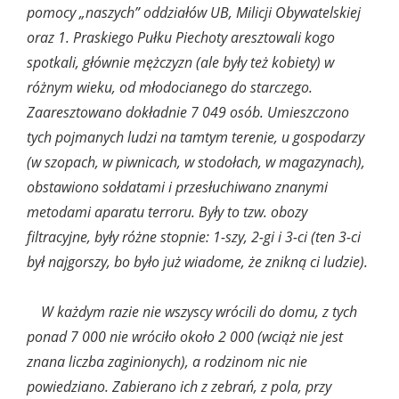
pomocy „naszych” oddziałów UB, Milicji Obywatelskiej
oraz 1. Praskiego Pułku Piechoty aresztowali kogo
spotkali, głównie mężczyzn (ale były też kobiety) w
różnym wieku, od młodocianego do starczego.
Zaaresztowano dokładnie 7 049 osób. Umieszczono
tych pojmanych ludzi na tamtym terenie, u gospodarzy
(w szopach, w piwnicach, w stodołach, w magazynach),
obstawiono sołdatami i przesłuchiwano znanymi
metodami aparatu terroru. Były to tzw. obozy
filtracyjne, były różne stopnie: 1-szy, 2-gi i 3-ci (ten 3-ci
był najgorszy, bo było już wiadome, że znikną ci ludzie).
W każdym razie nie wszyscy wrócili do domu, z tych
ponad 7 000 nie wróciło około 2 000 (wciąż nie jest
znana liczba zaginionych), a rodzinom nic nie
powiedziano. Zabierano ich z zebrań, z pola, przy