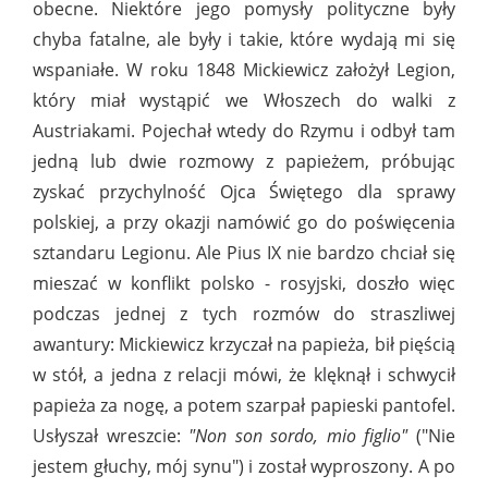
obecne. Niektóre jego pomysły polityczne były
chyba fatalne, ale były i takie, które wydają mi się
wspaniałe. W roku 1848 Mickiewicz założył Legion,
który miał wystąpić we Włoszech do walki z
Austriakami. Pojechał wtedy do Rzymu i odbył tam
jedną lub dwie rozmowy z papieżem, próbując
zyskać przychylność Ojca Świętego dla sprawy
polskiej, a przy okazji namówić go do poświęcenia
sztandaru Legionu. Ale Pius IX nie bardzo chciał się
mieszać w konflikt polsko - rosyjski, doszło więc
podczas jednej z tych rozmów do straszliwej
awantury: Mickiewicz krzyczał na papieża, bił pięścią
w stół, a jedna z relacji mówi, że klęknął i schwycił
papieża za nogę, a potem szarpał papieski pantofel.
Usłyszał wreszcie:
"Non son sordo, mio figlio"
("Nie
jestem głuchy, mój synu") i został wyproszony. A po