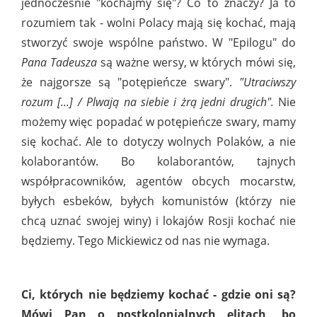
jednocześnie "kochajmy się"? Co to znaczy? Ja to
rozumiem tak - wolni Polacy mają się kochać, mają
stworzyć swoje wspólne państwo. W "Epilogu" do
Pana Tadeusza
są ważne wersy, w których mówi się,
że najgorsze są "potępieńcze swary".
"Utraciwszy
rozum [...] / Plwają na siebie i żrą jedni drugich".
Nie
możemy więc popadać w potępieńcze swary, mamy
się kochać. Ale to dotyczy wolnych Polaków, a nie
kolaborantów. Bo kolaborantów, tajnych
współpracowników, agentów obcych mocarstw,
byłych esbeków, byłych komunistów (którzy nie
chcą uznać swojej winy) i lokajów Rosji kochać nie
będziemy. Tego Mickiewicz od nas nie wymaga.
Ci, których nie będziemy kochać - gdzie oni są?
Mówi Pan o postkolonialnych elitach, bo