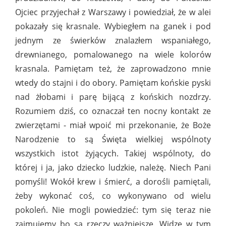
Ojciec przyjechał z Warszawy i powiedział, że w alei
pokazały się krasnale. Wybiegłem na ganek i pod
jednym ze świerków znalazłem wspaniałego,
drewnianego, pomalowanego na wiele kolorów
krasnala. Pamiętam też, że zaprowadzono mnie
wtedy do stajni i do obory. Pamiętam końskie pyski
nad żłobami i parę bijącą z końskich nozdrzy.
Rozumiem dziś, co oznaczał ten nocny kontakt ze
zwierzętami - miał wpoić mi przekonanie, że Boże
Narodzenie to są Święta wielkiej wspólnoty
wszystkich istot żyjących. Takiej wspólnoty, do
której i ja, jako dziecko ludzkie, należę. Niech Pani
pomyśli! Wokół krew i śmierć, a dorośli pamiętali,
żeby wykonać coś, co wykonywano od wielu
pokoleń. Nie mogli powiedzieć: tym się teraz nie
zajmujemy bo są rzeczy ważniejsze. Widzę w tym