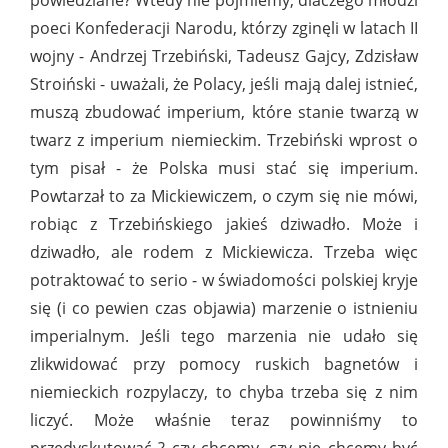
powiedziane? Wtedy nie pojmiemy, dlaczego młodzi
poeci Konfederacji Narodu, którzy zginęli w latach II
wojny - Andrzej Trzebiński, Tadeusz Gajcy, Zdzisław
Stroiński - uważali, że Polacy, jeśli mają dalej istnieć,
muszą zbudować imperium, które stanie twarzą w
twarz z imperium niemieckim. Trzebiński wprost o
tym pisał - że Polska musi stać się imperium.
Powtarzał to za Mickiewiczem, o czym się nie mówi,
robiąc z Trzebińskiego jakieś dziwadło. Może i
dziwadło, ale rodem z Mickiewicza. Trzeba więc
potraktować to serio - w świadomości polskiej kryje
się (i co pewien czas objawia) marzenie o istnieniu
imperialnym. Jeśli tego marzenia nie udało się
zlikwidować przy pomocy ruskich bagnetów i
niemieckich rozpylaczy, to chyba trzeba się z nim
liczyć. Może właśnie teraz powinniśmy to