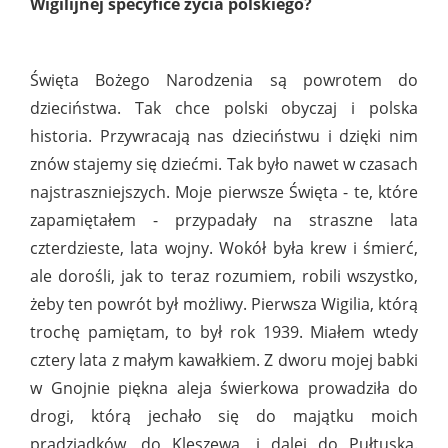
Wigilijnej specyfice życia polskiego?
Święta Bożego Narodzenia są powrotem do
dzieciństwa. Tak chce polski obyczaj i polska
historia. Przywracają nas dzieciństwu i dzięki nim
znów stajemy się dziećmi. Tak było nawet w czasach
najstraszniejszych. Moje pierwsze Święta - te, które
zapamiętałem - przypadały na straszne lata
czterdzieste, lata wojny. Wokół była krew i śmierć,
ale dorośli, jak to teraz rozumiem, robili wszystko,
żeby ten powrót był możliwy. Pierwsza Wigilia, którą
trochę pamiętam, to był rok 1939. Miałem wtedy
cztery lata z małym kawałkiem. Z dworu mojej babki
w Gnojnie piękna aleja świerkowa prowadziła do
drogi, którą jechało się do majątku moich
pradziadków, do Kleszewa, i dalej do Pułtuska.