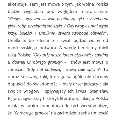
akceptuje. Tam jest mowa o tym, jak wolna Polska
będzie wyglądała pod względem terytorialnym.
"Kiedyś - gdy zemsty lwie przehuczą ryki, / Przebrzmi
głos trąby, przełamią się szyki, / Gdy wróg ostatni wyda
krzyk boleści, / Umilknie, światu swobodę obwieści".
Umilknie, bo zdechnie i świat będzie wolny od
moskiewskiego potwora. A wtedy będziemy mieli
taką Polskę:
"Gdy orły nasze lotem błyskawicy spadną
u dawnej Chrobrego granicy"
- i znów jest mowa o
zemście:
"Gdy ciał podjedzą i krwią całe spłyną".
To
obraz straszny, taki, którego w ogóle nie chcemy
dopuścić do świadomości - biały orzeł jedzący ciała
swoich wrogów i spływający ich krwią. Stanisław
Pigoń, największy historyk literatury, jakiego Polska
miała, w swoim komentarzu do tych wersów pisze,
że
"Chrobrego granicę"
na zachodzie trzeba umieścić