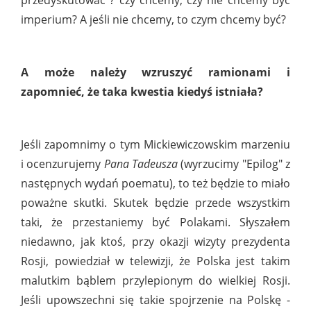
przedyskutować ? czy chcemy, czy nie chcemy być
imperium? A jeśli nie chcemy, to czym chcemy być?
A może należy wzruszyć ramionami i
zapomnieć, że taka kwestia kiedyś istniała?
Jeśli zapomnimy o tym Mickiewiczowskim marzeniu
i ocenzurujemy
Pana Tadeusza
(wyrzucimy "Epilog" z
następnych wydań poematu), to też będzie to miało
poważne skutki. Skutek będzie przede wszystkim
taki, że przestaniemy być Polakami. Słyszałem
niedawno, jak ktoś, przy okazji wizyty prezydenta
Rosji, powiedział w telewizji, że Polska jest takim
malutkim bąblem przylepionym do wielkiej Rosji.
Jeśli upowszechni się takie spojrzenie na Polskę -