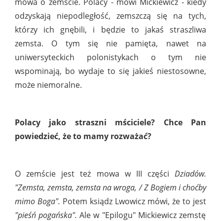
mowa o zemście. Polacy - mówi Mickiewicz - kiedy
odzyskają niepodległość, zemszczą się na tych,
którzy ich gnębili, i będzie to jakaś straszliwa
zemsta. O tym się nie pamięta, nawet na
uniwersyteckich polonistykach o tym nie
wspominają, bo wydaje to się jakieś niestosowne,
może niemoralne.
Polacy jako straszni mściciele? Chce Pan
powiedzieć, że to mamy rozważać?
O zemście jest też mowa w III części
Dziadów.
"Zemsta, zemsta, zemsta na wroga, / Z Bogiem i choćby
mimo Boga".
Potem ksiądz Lwowicz mówi, że to jest
"pieśń pogańska".
Ale w "Epilogu" Mickiewicz zemstę