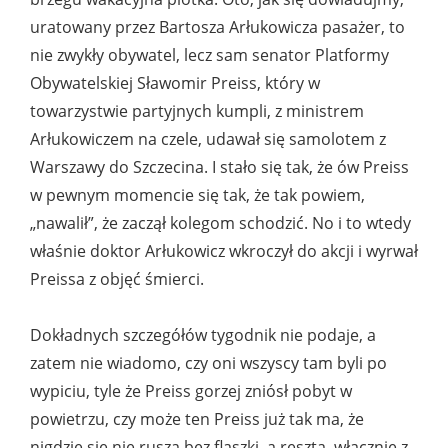
uratowany przez Bartosza Arłukowicza pasażer, to
nie zwykły obywatel, lecz sam senator Platformy
Obywatelskiej Sławomir Preiss, który w
towarzystwie partyjnych kumpli, z ministrem
Arłukowiczem na czele, udawał się samolotem z
Warszawy do Szczecina. I stało się tak, że ów Preiss
w pewnym momencie się tak, że tak powiem,
„nawalił”, że zaczął kolegom schodzić. No i to wtedy
właśnie doktor Arłukowicz wkroczył do akcji i wyrwał
Preissa z objęć śmierci.
Dokładnych szczegółów tygodnik nie podaje, a
zatem nie wiadomo, czy oni wszyscy tam byli po
wypiciu, tyle że Preiss gorzej zniósł pobyt w
powietrzu, czy może ten Preiss już tak ma, że
nigdzie się nie rusza bez flaszki, a reszta, włącznie z