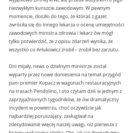
niezwykłym kunszcie zawodowym. W pewnym
momencie, doszło do tego, że któraś z gazet
zwróciła się do innego lekarza o ocenę umiejętności
zawodowych ministra zdrowia i lekarz ów mógł
tylko potwierdzić, że z opisu zdarzeń wynika, że
wszystko co Arłukowicz zrobił – zrobił bez zarzutu.
Dni mijały, news o dzielnym ministrze został
wyparty przez nowe doniesienia na temat przygód
pani premier Kopacz w wagonach restauracyjnych
na trasach Pendolino, i oto czytam dziś w jednym z
zaprzyjaźnionych tygodników, że ów dramatyczny
incydent w powietrzu, choć oczywiście jak
najbardziej poruszający, zasługiwał na
zdecydowanie więcej naszej uwagi, niż pierwsza z
brzegu wakacyjna plotka. Oto, jak się dowiadujmy,