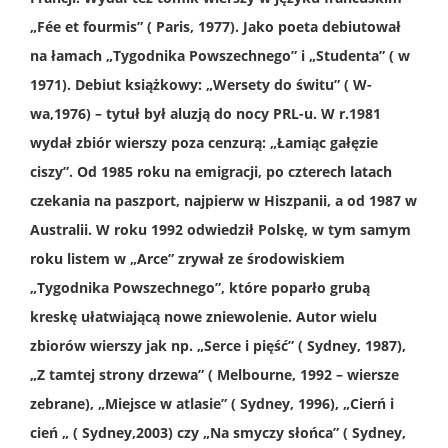
„Fée et fourmis” ( Paris, 1977). Jako poeta debiutował
na łamach „Tygodnika Powszechnego” i „Studenta” ( w
1971). Debiut książkowy: „Wersety do świtu” ( W-
wa,1976) – tytuł był aluzją do nocy PRL-u. W r.1981
wydał zbiór wierszy poza cenzurą: „Łamiąc gałęzie
ciszy”. Od 1985 roku na emigracji, po czterech latach
czekania na paszport, najpierw w Hiszpanii, a od 1987 w
Australii. W roku 1992 odwiedził Polskę, w tym samym
roku listem w „Arce” zrywał ze środowiskiem
„Tygodnika Powszechnego”, które poparło grubą
kreskę ułatwiającą nowe zniewolenie. Autor wielu
zbiorów wierszy jak np. „Serce i pięść” ( Sydn
ey, 1987),
„Z tamtej strony drzewa” ( Melbourne, 1992 – wiersze
zebrane), „Miejsce w atlasie” ( Sydney, 1996), „Cierń i
cień „ ( Sydney,2003) czy „Na smyczy słońca” ( Sydney,