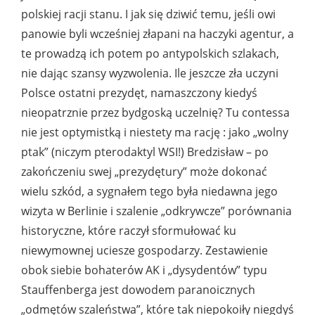
polskiej racji stanu. I jak się dziwić temu, jeśli owi
panowie byli wcześniej złapani na haczyki agentur, a
te prowadzą ich potem po antypolskich szlakach,
nie dając szansy wyzwolenia. Ile jeszcze zła uczyni
Polsce ostatni prezydęt, namaszczony kiedyś
nieopatrznie przez bydgoską uczelnię? Tu contessa
nie jest optymistką i niestety ma rację : jako „wolny
ptak” (niczym pterodaktyl WSI!) Bredzisław – po
zakończeniu swej „prezydętury” może dokonać
wielu szkód, a sygnałem tego była niedawna jego
wizyta w Berlinie i szalenie „odkrywcze” porównania
historyczne, które raczył sformułować ku
niewymownej uciesze gospodarzy. Zestawienie
obok siebie bohaterów AK i „dysydentów” typu
Stauffenberga jest dowodem paranoicznych
„odmętów szaleństwa”, które tak niepokoiły niegdyś