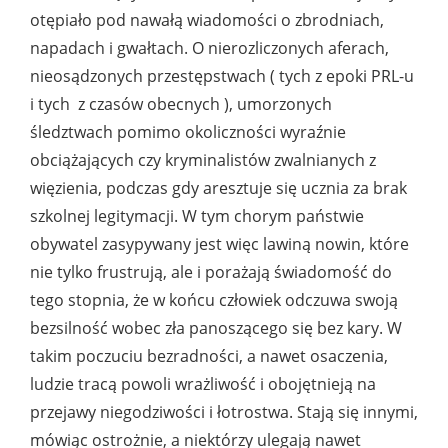
otępiało pod nawałą wiadomości o zbrodniach,
napadach i gwałtach. O nierozliczonych aferach,
nieosądzonych przestępstwach ( tych z epoki PRL-u
i tych z czasów obecnych ), umorzonych
śledztwach pomimo okoliczności wyraźnie
obciążających czy kryminalistów zwalnianych z
więzienia, podczas gdy aresztuje się ucznia za brak
szkolnej legitymacji. W tym chorym państwie
obywatel zasypywany jest więc lawiną nowin, które
nie tylko frustrują, ale i porażają świadomość do
tego stopnia, że w końcu człowiek odczuwa swoją
bezsilność wobec zła panoszącego się bez kary. W
takim poczuciu bezradności, a nawet osaczenia,
ludzie tracą powoli wrażliwość i obojętnieją na
przejawy niegodziwości i łotrostwa. Stają się innymi,
mówiąc ostrożnie, a niektórzy ulegają nawet