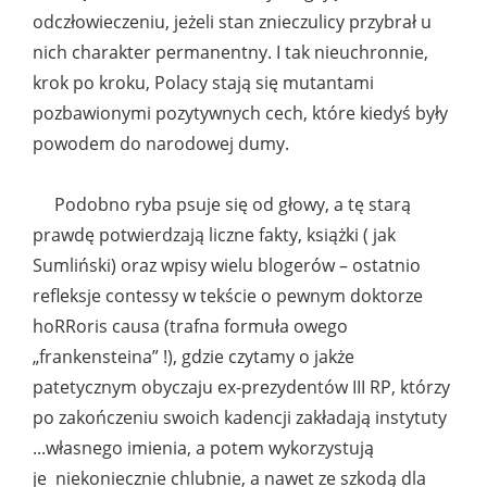
odczłowieczeniu, jeżeli stan znieczulicy przybrał u
nich charakter permanentny. I tak nieuchronnie,
krok po kroku, Polacy stają się mutantami
pozbawionymi pozytywnych cech, które kiedyś były
powodem do narodowej dumy.
Podobno ryba psuje się od głowy, a tę starą
prawdę potwierdzają liczne fakty, książki ( jak
Sumliński) oraz wpisy wielu blogerów – ostatnio
refleksje contessy w tekście o pewnym doktorze
hoRRoris causa (trafna formuła owego
„frankensteina” !), gdzie czytamy o jakże
patetycznym obyczaju ex-prezydentów III RP, którzy
po zakończeniu swoich kadencji zakładają instytuty
...własnego imienia, a potem wykorzystują
je niekoniecznie chlubnie, a nawet ze szkodą dla