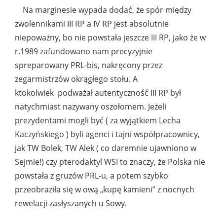
Na marginesie wypada dodać, że spór między
zwolennikami III RP a IV RP jest absolutnie
niepoważny, bo nie powstała jeszcze III RP, jako że w
r.1989 zafundowano nam precyzyjnie
spreparowany PRL-bis, nakręcony przez
zegarmistrzów okrągłego stołu. A
ktokolwiek podważał autentyczność III RP był
natychmiast nazywany oszołomem. Jeżeli
prezydentami mogli być ( za wyjątkiem Lecha
Kaczyńskiego ) byli agenci i tajni współpracownicy,
jak TW Bolek, TW Alek ( co daremnie ujawniono w
Sejmie!) czy pterodaktyl WSI to znaczy, że Polska nie
powstała z gruzów PRL-u, a potem szybko
przeobraziła się w ową „kupę kamieni” z nocnych
rewelacji zasłyszanych u Sowy.