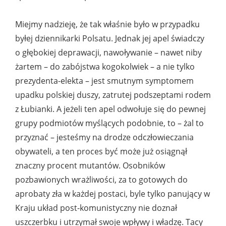
Miejmy nadzieję, że tak właśnie było w przypadku
byłej dziennikarki Polsatu. Jednak jej apel świadczy
o głębokiej deprawacji, nawoływanie – nawet niby
żartem – do zabójstwa kogokolwiek – a nie tylko
prezydenta-elekta – jest smutnym symptomem
upadku polskiej duszy, zatrutej podszeptami rodem
z Łubianki. A jeżeli ten apel odwołuje się do pewnej
grupy podmiotów myślących podobnie, to – żal to
przyznać – jesteśmy na drodze odczłowieczania
obywateli, a ten proces być może już osiągnął
znaczny procent mutantów. Osobników
pozbawionych wrażliwości, za to gotowych do
aprobaty zła w każdej postaci, byle tylko panujący w
Kraju układ post-komunistyczny nie doznał
uszczerbku i utrzymał swoje wpływy i władzę. Tacy