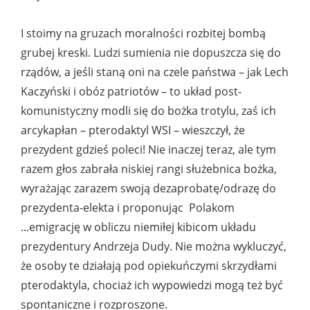
I stoimy na gruzach moralności rozbitej bombą
grubej kreski. Ludzi sumienia nie dopuszcza się do
rządów, a jeśli staną oni na czele państwa – jak Lech
Kaczyński i obóz patriotów – to układ post-
komunistyczny modli się do bożka trotylu, zaś ich
arcykapłan – pterodaktyl WSI – wieszczył, że
prezydent gdzieś poleci! Nie inaczej teraz, ale tym
razem głos zabrała niskiej rangi służebnica bożka,
wyrażając zarazem swoją dezaprobatę/odrazę do
prezydenta-elekta i proponując Polakom
...emigrację w obliczu niemiłej kibicom układu
prezydentury Andrzeja Dudy. Nie można wykluczyć,
że osoby te działają pod opiekuńczymi skrzydłami
pterodaktyla, chociaż ich wypowiedzi mogą też być
spontaniczne i rozproszone.