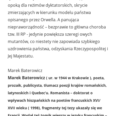
opoką dla reżimów dyktatorskich, skrycie
zmierzających w kierunku modelu państwa
opisanego przez Orwella. A panująca
niepraworządność – bezprawie to główna choroba
tzw. III RP - jedynie powiększa szeregi owych
mutantów, co niestety nie zapowiada szybkiego
uzdrowienia państwa, odzyskania Rzeczypospolitej i
Jej Majestatu.
Marek Baterowicz
Marek Baterowicz
( ur. w 1944 w Krakowie ), poeta,
prozaik, publicysta, tłumacz poezji krajów romańskich,
latynoskich i Quebec’u. Romanista – doktorat o
wpływach hiszpańskich na poetów francuskich XVI/
XVII wieku ( 1998), fragmenty tej tezy ukazały się we
Francji. Wydał też tomik wierszy w języku francuskim –