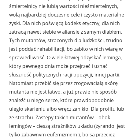
śmiertelnicy nie lubią wartości nieśmiertelnych,
wolą najbardziej doczesne cele i czysto materialne
zyski. Dla nich poświęcą kodeks etyczny, dla nich
zatracą nawet siebie w aliansie z samym diabłem.
Tych mutantów, straconych dla ludzkości, trudno
jest poddać rehabilitacji, bo zabito w nich wiarę w
sprawiedliwość. O wiele łatwiej odzyskać leminga,
który pewnego dnia może przejrzeć i uznać
słuszność politycznych racji opozycji, innej partii.
Natomiast przebić się przez zrogowaciałą skórę
mutanta nie jest łatwo, a już prawie nie sposób
znaleźć u niego serce, które prawdopodobnie
uległo skarleniu albo wręcz zanikło. Dla profitu lub
ze strachu. Zastępy takich mutantów – obok
lemingów – cieszą strażników układu (żyrandol jest
tylko zabawnym eufemizmem ), bo są przecież