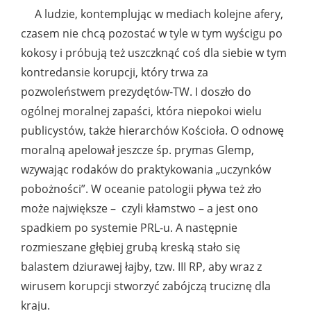
A ludzie, kontemplując w mediach kolejne afery,
czasem nie chcą pozostać w tyle w tym wyścigu po
kokosy i próbują też uszczknąć coś dla siebie w tym
kontredansie korupcji, który trwa za
pozwoleństwem prezydętów-TW. I doszło do
ogólnej moralnej zapaści, która niepokoi wielu
publicystów, także hierarchów Kościoła. O odnowę
moralną apelował jeszcze śp. prymas Glemp,
wzywając rodaków do praktykowania „uczynków
pobożności”. W oceanie patologii pływa też zło
może największe – czyli kłamstwo – a jest ono
spadkiem po systemie PRL-u. A następnie
rozmieszane głębiej grubą kreską stało się
balastem dziurawej łajby, tzw. III RP, aby wraz z
wirusem korupcji stworzyć zabójczą truciznę dla
kraju.