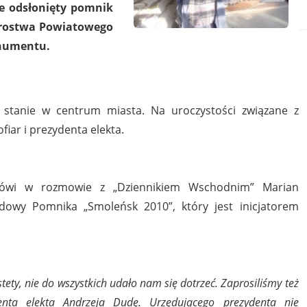
ie odsłonięty pomnik
tarostwa Powiatowego
onumentu.
j stanie w centrum miasta. Na uroczystości związane z
iar i prezydenta elekta.
wi w rozmowie z „Dziennikiem Wschodnim” Marian
dowy Pomnika „Smoleńsk 2010”, który jest inicjatorem
tety, nie do wszystkich udało nam się dotrzeć. Zaprosiliśmy też
nta elekta Andrzeja Dudę. Urzędującego prezydenta nie