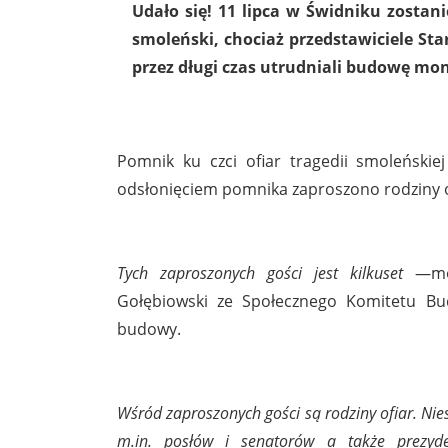
Udało się! 11 lipca w Świdniku zostan
smoleński, chociaż przedstawiciele S
przez długi czas utrudniali budowę m
Pomnik ku czci ofiar tragedii smoleńskie
odsłonięciem pomnika zaproszono rodziny of
Tych zaproszonych gości jest kilkuset
—mó
Gołębiowski ze Społecznego Komitetu Bu
budowy.
Wśród zaproszonych gości są rodziny ofiar. Nies
m.in. posłów i senatorów a także prezyde