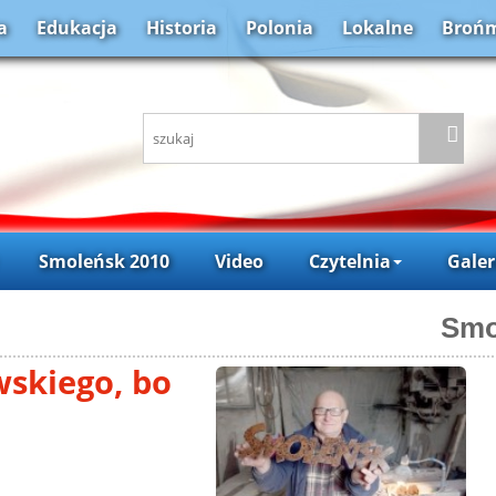
a
Edukacja
Historia
Polonia
Lokalne
Brońm
Smoleńsk 2010
Video
Czytelnia
Galer
Smo
wskiego, bo