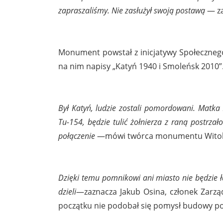
zapraszaliśmy. Nie zasłużył swoją postawą
— za
Monument powstał z inicjatywy Społeczneg
na nim napisy „Katyń 1940 i Smoleńsk 2010”
Był Katyń, ludzie zostali pomordowani. Matka 
Tu-154, będzie tulić żołnierza z raną postrza
połączenie
—mówi twórca monumentu Witold 
Dzięki temu pomnikowi ani miasto nie będzie ład
dzieli
—zaznacza Jakub Osina, członek Zarzą
początku nie podobał się pomysł budowy p