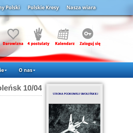
y Polski
Polskie Kresy
Nasza wiara
ie
O nas
leńsk 10/04