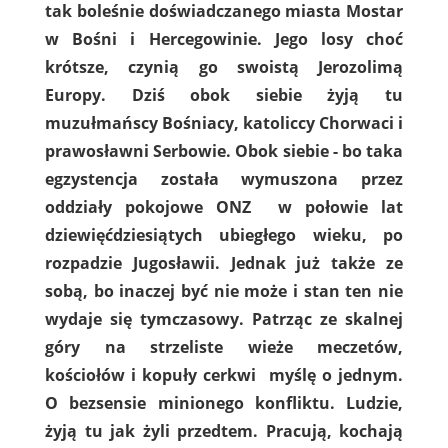
tak boleśnie doświadczanego miasta Mostar
w Bośni i Hercegowinie. Jego losy choć
krótsze, czynią go swoistą Jerozolimą
Europy. Dziś obok siebie żyją tu
muzułmańscy Bośniacy, katoliccy Chorwaci i
prawosławni Serbowie. Obok siebie - bo taka
egzystencja została wymuszona przez
oddziały pokojowe ONZ w połowie lat
dziewięćdziesiątych ubiegłego wieku, po
rozpadzie Jugosławii. Jednak już także ze
sobą, bo inaczej być nie może i stan ten nie
wydaje się tymczasowy. Patrząc ze skalnej
góry na strzeliste wieże meczetów,
kościołów i kopuły cerkwi myślę o jednym.
O bezsensie minionego konfliktu. Ludzie,
żyją tu jak żyli przedtem. Pracują, kochają