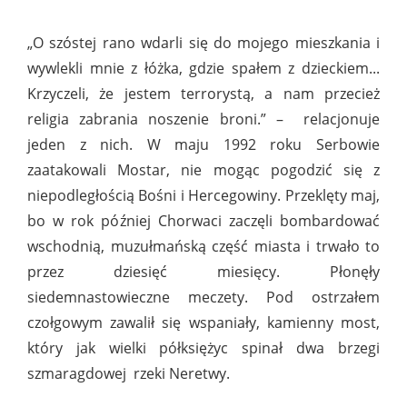
„O szóstej rano wdarli się do mojego mieszkania i
wywlekli mnie z łóżka, gdzie spałem z dzieckiem...
Krzyczeli, że jestem terrorystą, a nam przecież
religia zabrania noszenie broni.” – relacjonuje
jeden z nich. W maju 1992 roku Serbowie
zaatakowali Mostar, nie mogąc pogodzić się z
niepodległością Bośni i Hercegowiny. Przeklęty maj,
bo w rok później Chorwaci zaczęli bombardować
wschodnią, muzułmańską część miasta i trwało to
przez dziesięć miesięcy. Płonęły
siedemnastowieczne meczety. Pod ostrzałem
czołgowym zawalił się wspaniały, kamienny most,
który jak wielki półksiężyc spinał dwa brzegi
szmaragdowej rzeki Neretwy.