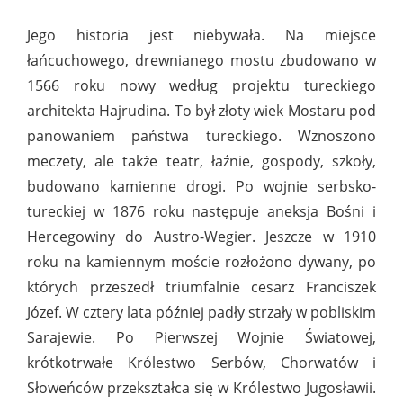
Jego historia jest niebywała. Na miejsce
łańcuchowego, drewnianego mostu zbudowano w
1566 roku nowy według projektu tureckiego
architekta Hajrudina. To był złoty wiek Mostaru pod
panowaniem państwa tureckiego. Wznoszono
meczety, ale także teatr, łaźnie, gospody, szkoły,
budowano kamienne drogi. Po wojnie serbsko-
tureckiej w 1876 roku następuje aneksja Bośni i
Hercegowiny do Austro-Wegier. Jeszcze w 1910
roku na kamiennym moście rozłożono dywany, po
których przeszedł triumfalnie cesarz Franciszek
Józef. W cztery lata później padły strzały w pobliskim
Sarajewie. Po Pierwszej Wojnie Światowej,
krótkotrwałe Królestwo Serbów, Chorwatów i
Słoweńców przekształca się w Królestwo Jugosławii.