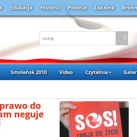
a
Edukacja
Historia
Polonia
Lokalne
Brońm
Smoleńsk 2010
Video
Czytelnia
Galer
 prawo do
tam neguje
i
r