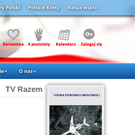
y Polski
Polskie Kresy
Nasza wiara
ie
O nas
TV Razem