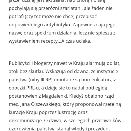
jakże dzisiaj jest aktualna: nad chorą Polską
pochylają się przeróżni szarlatani, ale żaden nie
potrafi (czy też może nie chce) przepisać
odpowiedniego antybiotyku. Zapewne znają jego
nazwę oraz spektrum działania, lecz nie śpieszą z
wystawieniem recepty…A czas ucieka.
Publicyści i blogerzy nawet w Kraju alarmują od lat,
atoli bez skutku. Wskazują od dawna, że instytucje
państwa (niby III RP) omotane są nomenklaturą z
epoczki PRL-u, a dzieje się to nadal pod egidą
postanowień z Magdalenki. Kiedyś obalono rząd
mec. Jana Olszewskiego, który proponował rzetelną
kurację Kraju poprzez lustrację oraz
dekomunizację. O dziwo, w szeregach przeciwników
uzdrowienia państwa stanął wtedy i prezydent