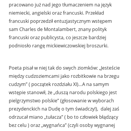
pracowano już nad jego tłumaczeniem na język
niemiecki, angielski oraz francuski. Przekład
francuski poprzedził entuzjastycznym wstępem
sam Charles de Montalambert, znany polityk
francuski oraz publicysta, co jeszcze bardziej
podniosło rangę mickiewiczowskiej broszurki.
Poeta pisał w niej tak do swych ziomków: „Jesteście
między cudzoziemcami jako rozbitkowie na brzegu
cudzym” ( początek rozdziału XI)…A na samym
wstępie stanowił, że „duszą narodu polskiego jest
pielgrzymstwo polskie” (głosowanie w wyborach
prezydenckich na Dudę o tym świadczy!), dalej zaś
odrzucał miano „tułacza” ( bo to człowiek błądzący
bez celu ) oraz „wygnańca” (czyli osoby wygnanej