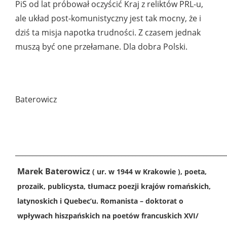
PiS od lat próbował oczyścić Kraj z reliktów PRL-u,
ale układ post-komunistyczny jest tak mocny, że i
dziś ta misja napotka trudności. Z czasem jednak
muszą być one przełamane. Dla dobra Polski.
Mare
Baterowicz
___________________________________________________________
Marek Baterowicz
( ur. w 1944 w Krakowie ), poeta,
prozaik, publicysta, tłumacz poezji krajów romańskich,
latynoskich i Quebec’u. Romanista – doktorat o
wpływach hiszpańskich na poetów francuskich XVI/