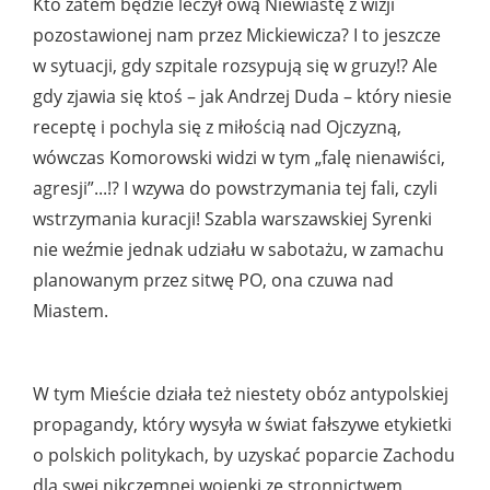
Kto zatem będzie leczył ową Niewiastę z wizji
pozostawionej nam przez Mickiewicza? I to jeszcze
w sytuacji, gdy szpitale rozsypują się w gruzy!? Ale
gdy zjawia się ktoś – jak Andrzej Duda – który niesie
receptę i pochyla się z miłością nad Ojczyzną,
wówczas Komorowski widzi w tym „falę nienawiści,
agresji”...!? I wzywa do powstrzymania tej fali, czyli
wstrzymania kuracji! Szabla warszawskiej Syrenki
nie weźmie jednak udziału w sabotażu, w zamachu
planowanym przez sitwę PO, ona czuwa nad
Miastem.
W tym Mieście działa też niestety obóz antypolskiej
propagandy, który wysyła w świat fałszywe etykietki
o polskich politykach, by uzyskać poparcie Zachodu
dla swej nikczemnej wojenki ze stronnictwem