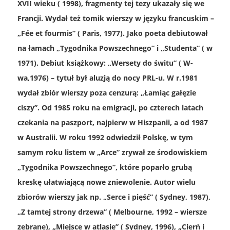
XVII wieku ( 1998), fragmenty tej tezy ukazały się we
Francji. Wydał też tomik wierszy w języku francuskim –
„Fée et fourmis” ( Paris, 1977). Jako poeta debiutował
na łamach „Tygodnika Powszechnego” i „Studenta” ( w
1971). Debiut książkowy: „Wersety do świtu” ( W-
wa,1976) – tytuł był aluzją do nocy PRL-u. W r.1981
wydał zbiór wierszy poza cenzurą: „Łamiąc gałęzie
ciszy”. Od 1985 roku na emigracji, po czterech latach
czekania na paszport, najpierw w Hiszpanii, a od 1987
w Australii. W roku 1992 odwiedził Polskę, w tym
samym roku listem w „Arce” zrywał ze środowiskiem
„Tygodnika Powszechnego”, które poparło grubą
kreskę ułatwiającą nowe zniewolenie. Autor wielu
zbiorów wierszy jak np. „Serce i pięść” ( Sydn
ey, 1987),
„Z tamtej strony drzewa” ( Melbourne, 1992 – wiersze
zebrane), „Miejsce w atlasie” ( Sydney, 1996), „Cierń i