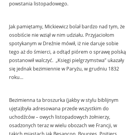
powstania listopadowego.
Jak pamiętamy, Mickiewicz bolał bardzo nad tym, że
osobiście nie wziął w nim udziału. Przyjaciołom
spotykanym w Dreźnie mówił, iż nie daruje sobie
tego aż do śmierci, a odtąd piórem o sprawę polską
postanowił walczyć. „Księgi pielgrzymstwa” ukazały
się jednak bezimiennie w Paryżu, w grudniu 1832
roku…
Bezimienna ta broszurka (jakby w stylu biblijnym
ujęta)była adresowana przede wszystkim do
uchodźców – owych listopadowych żołnierzy,
osadzonych teraz w wielu obozach we Francji, w
takich miastach jak Besancon, Bourges, Poitiers,