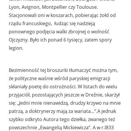
Lyon, Avignon, Montpellier czy Toulouse.
Stacjonowali oni w koszarach, pobierając żołd od
rządu francuskiego, łudząc się nadzieją
ponownego podjęcia walki zbrojnej o wolność
Ojczyzny. Było ich ponad 6 tysięcy, zatem spory
legion.
Bezimienność tej broszurki tłumaczyć można tym,
że polityczne waśnie wśród paryskiej emigracji
skłaniały poetę do ostrożności. W listach do wielu
przyjaciół, pozostających jeszcze w Dreźnie, skarżył
się: „Jedni mnie nienawidzą, drudzy krzywo na mnie
patrzą, a doktrynerzy mają za wariata…”.A jednak
szybko odkryto Autora tego dziełka, zwanego też
powszechnie „Ewangelią Mickiewicza”. A w r.l833