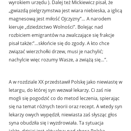
wyrokiem urzędu ). Dalej też Mickiewicz pisał, że
„gwiazdą pielgrzymstwa jest wiara niebieska, a iglicą
magnesową jest miłość Ojczyzny”… A narodem
kieruje „dziedzictwo Wolności”. Bolejąc nad
rozbiciem emigrantów na zwalczające się frakcje
pisał także:”…skłońcie się do zgody. A kto chce
związać wierzchołki drzew, musi je nachylić;
nachylcie więc rozumy Wasze, a zwiążą się…”.
A w rozdziale XX przedstawił Polskę jako niewiastę w
letargu, do której syn wezwał lekarzy. Ci zaś nie
mogli się pogodzić co do metod leczenia, spierając
się na temat różnych teorii oraz recept. A wtedy syn
lekarzy owych wypędził, niewiasta zaś słysząc głos
syna obudziła się i wyzdrowiała. Ta sytuacja