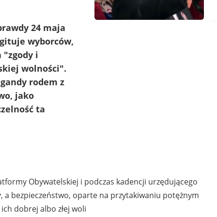
 prawdy 24 maja
gituje wyborców,
 "zgody i
kiej wolności".
agandy rodem z
wo, jako
czelność ta
latformy Obywatelskiej i podczas kadencji urzędującego
dy, a bezpieczeństwo, oparte na przytakiwaniu potężnym
ich dobrej albo złej woli