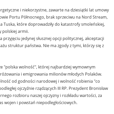
etyczne i niekorzystne, zawarte na dziesiątki lat umowy
udowie Portu Północnego, brak sprzeciwu na Nord Stream,
a Tuska, które doprowadziły do katastrofy smoleńskiej,
polskiej armii.
zyjęciu jedynej słusznej opcji politycznej, akceptacji
ażu struktur państwa. Nie ma zgody z tymi, którzy się z
 "polska wolność", której najbardziej wymownym
różowania i emigrowania milionów młodych Polaków.
olność od godności narodowej i wolność robienia "co
podległej ojczyźnie rządzących III RP. Prezydent Bronisław
ego rozbioru naszej ojczyzny i rozkładu wartości, za
as wojen i powstań niepodległościowych.