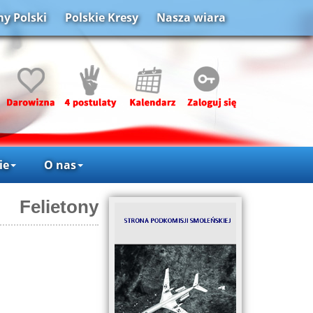
y Polski
Polskie Kresy
Nasza wiara
ie
O nas
Felietony