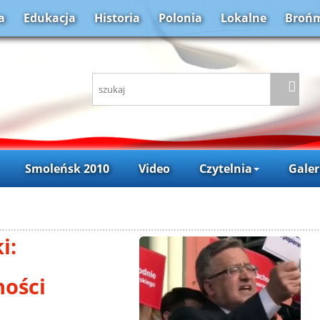
a
Edukacja
Historia
Polonia
Lokalne
Brońm
Smoleńsk 2010
Video
Czytelnia
Galer
i:
ności