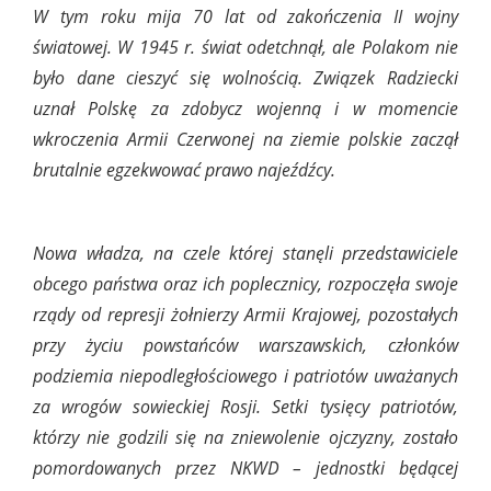
W tym roku mija 70 lat od zakończenia II wojny
światowej. W 1945 r. świat odetchnął, ale Polakom nie
było dane cieszyć się wolnością. Związek Radziecki
uznał Polskę za zdobycz wojenną i w momencie
wkroczenia Armii Czerwonej na ziemie polskie zaczął
brutalnie egzekwować prawo najeźdźcy.
Nowa władza, na czele której stanęli przedstawiciele
obcego państwa oraz ich poplecznicy, rozpoczęła swoje
rządy od represji żołnierzy Armii Krajowej, pozostałych
przy życiu powstańców warszawskich, członków
podziemia niepodległościowego i patriotów uważanych
za wrogów sowieckiej Rosji. Setki tysięcy patriotów,
którzy nie godzili się na zniewolenie ojczyzny, zostało
pomordowanych przez NKWD – jednostki będącej