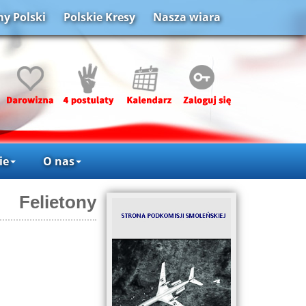
y Polski
Polskie Kresy
Nasza wiara
ie
O nas
Felietony