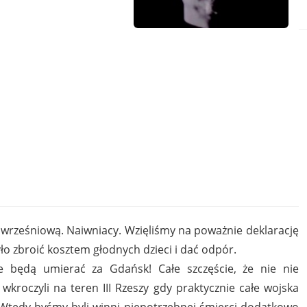
 wrześniową. Naiwniacy. Wzięliśmy na poważnie deklarację
 było zbroić kosztem głodnych dzieci i dać odpór.
e będą umierać za Gdańsk! Całe szczęście, że nie nie
wkroczyli na teren III Rzeszy gdy praktycznie całe wojska
. Wtedy byśmy byli winni niepotrzebnej śmierci dodatkowo