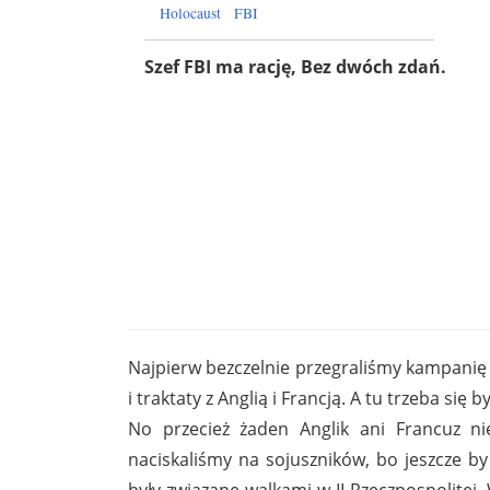
Holocaust
FBI
Szef FBI ma rację, Bez dwóch zdań.
Najpierw bezczelnie przegraliśmy kampanię
i traktaty z Anglią i Francją. A tu trzeba się
No przecież żaden Anglik ani Francuz ni
naciskaliśmy na sojuszników, bo jeszcze by 
były związane walkami w II Rzeczpospolitej