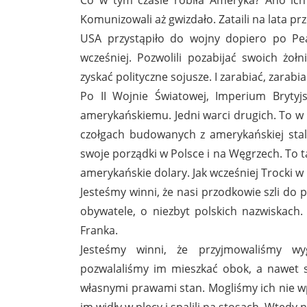
Komunizowali aż gwizdało. Zataili na lata 
USA przystąpiło do wojny dopiero po Pe
wcześniej. Pozwolili pozabijać swoich żołn
zyskać polityczne sojusze. I zarabiać, zarabia
Po II Wojnie Światowej, Imperium Bryty
amerykańskiemu. Jedni warci drugich. To 
czołgach budowanych z amerykańskiej stal
swoje porządki w Polsce i na Węgrzech. To 
amerykańskie dolary. Jak wcześniej Trocki w 
Jesteśmy winni, że nasi przodkowie szli do 
obywatele, o niezbyt polskich nazwiskach.
Franka.
Jesteśmy winni, że przyjmowaliśmy w
pozwalaliśmy im mieszkać obok, a nawet st
własnymi prawami stan. Mogliśmy ich nie w
im widły w plecy i spalili na stosach. Wtedy n