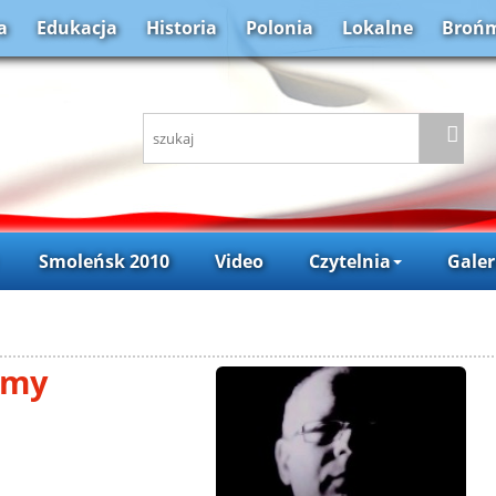
a
Edukacja
Historia
Polonia
Lokalne
Brońm
Smoleńsk 2010
Video
Czytelnia
Galer
śmy