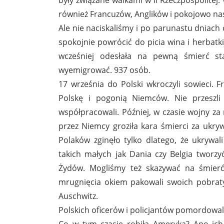
również Francuzów, Anglików i pokojowo n
Ale nie naciskaliśmy i po parunastu dniach 
spokojnie powrócić do picia wina i herbatki
wcześniej odesłała na pewną śmierć sta
wyemigrować. 937 osób.
17 września do Polski wkroczyli sowieci. Fr
Polskę i pogonią Niemców. Nie przeszli 
współpracowali. Później, w czasie wojny za 
przez Niemcy groziła kara śmierci za ukry
Polaków zginęło tylko dlatego, że ukrywa
takich małych jak Dania czy Belgia tworz
Żydów. Mogliśmy też skazywać na śmierć 
mrugnięcia okiem pakowali swoich pobra
Auschwitz.
Polskich oficerów i policjantów pomordowali
Co w tym czasie robiła Ameryka? Ano ich a