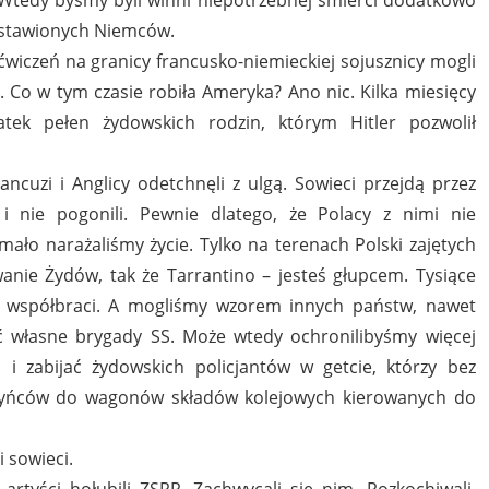
astawionych Niemców.
ćwiczeń na granicy francusko-niemieckiej sojusznicy mogli
. Co w tym czasie robiła Ameryka? Ano nic. Kilka miesięcy
tek pełen żydowskich rodzin, którym Hitler pozwolił
ancuzi i Anglicy odetchnęli z ulgą. Sowieci przejdą przez
i nie pogonili. Pewnie dlatego, że Polacy z nimi nie
mało narażaliśmy życie. Tylko na terenach Polski zajętych
wanie Żydów, tak że Tarrantino – jesteś głupcem. Tysiące
li współbraci. A mogliśmy wzorem innych państw, nawet
yć własne brygady SS. Może wtedy ochronilibyśmy więcej
i zabijać żydowskich policjantów w getcie, którzy bez
tyńców do wagonów składów kolejowych kierowanych do
 sowieci.
rtyści hołubili ZSRR. Zachwycali się nim. Rozkochiwali.