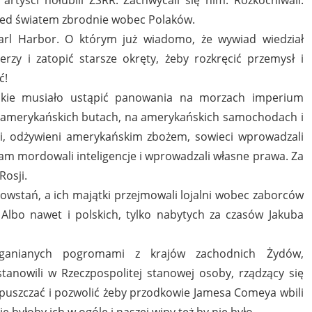
przed światem zbrodnie wobec Polaków.
arl Harbor. O którym już wiadomo, że wywiad wiedział
ierzy i zatopić starsze okręty, żeby rozkręcić przemysł i
ć!
jskie musiało ustąpić panowania na morzach imperium
w amerykańskich butach, na amerykańskich samochodach i
i, odżywieni amerykańskim zbożem, sowieci wprowadzali
tam mordowali inteligencje i wprowadzali własne prawa. Za
Rosji.
powstań, a ich majątki przejmowali lojalni wobec zaborców
 Albo nawet i polskich, tylko nabytych za czasów Jakuba
yganianych pogromami z krajów zachodnich Żydów,
anowili w Rzeczpospolitej stanowej osoby, rządzący się
puszczać i pozwolić żeby przodkowie Jamesa Comeya wbili
ie byłoby ich w ogóle i naszej winy też by nie było.