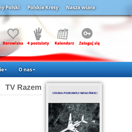
y Polski
Polskie Kresy
Nasza wiara
ie
O nas
TV Razem