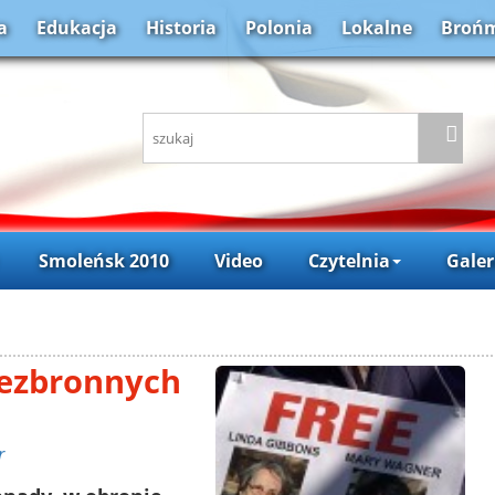
a
Edukacja
Historia
Polonia
Lokalne
Brońm
Smoleńsk 2010
Video
Czytelnia
Galer
bezbronnych
r