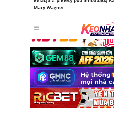
Relacja z pikiety pod ambadadą K
Mary Wagner