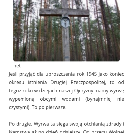
net
Jeśli przyjąć dla uproszczenia rok 1945 jako koniec
okresu istnienia Drugiej Rzeczpospolitej, to od
tegoż roku w dziejach naszej Ojczyzny mamy wyrwę
wypełnioną obcymi wodami (bynajmniej nie
czystymi). To po pierwsze.
Po drugie. Wyrwa ta sięga swoją otchłanią zdrady i
kłamstwa aż po dzień dzisiejszy. Od brzegu Wolnej