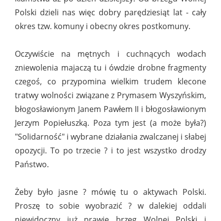
Polski dzieli nas więc dobry parędziesiąt lat - cały
okres tzw. komuny i obecny okres postkomuny.
Oczywiście na mętnych i cuchnących wodach
zniewolenia majaczą tu i ówdzie drobne fragmenty
czegoś, co przypomina wielkim trudem klecone
tratwy wolności związane z Prymasem Wyszyńskim,
błogosławionym Janem Pawłem II i błogosławionym
Jerzym Popiełuszką. Poza tym jest (a może była?)
"Solidarność" i wybrane działania zwalczanej i słabej
opozycji. To po trzecie ? i to jest wszystko drodzy
Państwo.
Żeby było jasne ? mówię tu o aktywach Polski.
Proszę to sobie wyobrazić ? w dalekiej oddali
niewidoczny już prawie brzeg Wolnej Polski i