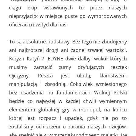
ciągu ekip wstawionych tu przez naszych
nieprzyjaciół w miejsce puste po wymordowanych
oficerach) i wstyd dla nas.
To są absolutne podstawy. Bez tego nie zbudujemy
ani najkrótszej drogi ani żadnej trwałej wartości.
Krzyż i Katyń ? JEDYNE dwie dalby, wokół których
musimy zarzucić cumy dryfujących resztek
Ojczyzny. Reszta jest ułudą, kłamstwem,
manipulacją i zbrodnią. Cokolwiek wzniesionego
bez osadzenia na fundamentach Wolnej Polski
będzie co najwyżej w każdej chwili wymiennym
elementem globalnej gry w monopol, na końcu
której jest rozpacz i upadek, gdyż nie po to
zostaliśmy ochrzczeni u zarania naszych dziejów,
aby spełnić się w wyprzedaży rodowego majątku i w