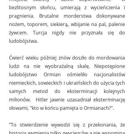
bezlitosnym słońcu, umierają z wycieńczenia i
pragnienia. Brutalne morderstwa dokonywane
nożem, toporem, siekierą, wbijanie na pal, palenie
żywcem. Turcja nigdy nie przyznała się do
ludobójstwa.
Ćwierć wieku później znów doszło do mordowania
ludzi na nie wyobrażalną skalę. Niepotępione
ludobójstwo Ormian ośmieliło nacjonalistów
niemieckich, sowieckich i ukraińskich do użycia tych
samych metod do eksterminacji kolejnych
milionów. Hitler jawnie uzasadniał eksterminację
słowami, "kto w końcu pamięta o Ormianach?".
"To stwierdzenie wywodzi się z przekonania, że
historia wymienia tylko zwycięzców a nie wspomina