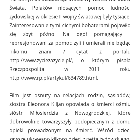
Świata. Polaków niosących pomoc ludności
żydowskiej w okresie II wojny światowej były tysiące.
Zainteresowanie tymi cichymi bohaterami pojawiło
się zbyt późno. Na ogół pomagający i
represjonowani za pomoc żyli i umierali nie będąc
nikomu znani ? cytat z portalu
http://www.zyciezazycie.pl/, o którym pisała
Rzeczpospolita w 2011 roku
http://www.rp.pl/artykul/634789.html.
Film jest osnuty na relacjach rodzin, sąsiadów,
siostra Eleonora Kiljan opowiada o śmierci ośmiu
sióstr Miłosierdzia z Nowogrodzkiej, które
dobrowolnie towarzyszyły podopiecznym z domu
opieki prowadzonym na śmierć. Wśród dzieci
zawsze ukrywano kilkoro dzieci z getta żydowskiego.