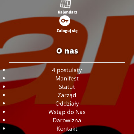
O nas
4 postulaty
Manifest
Statut
Zarząd
Oddziały
Wstąp do Nas
Darowizna
Kontakt