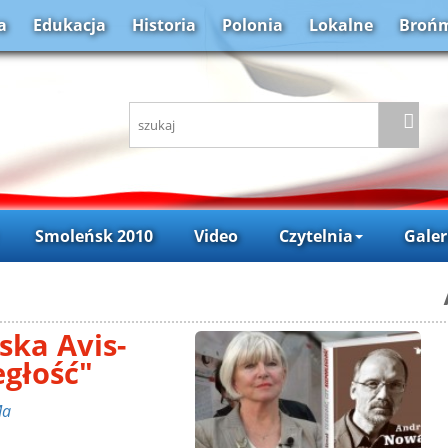
a
Edukacja
Historia
Polonia
Lokalne
Brońm
Smoleńsk 2010
Video
Czytelnia
Galer
ska Avis-
egłość"
Ma