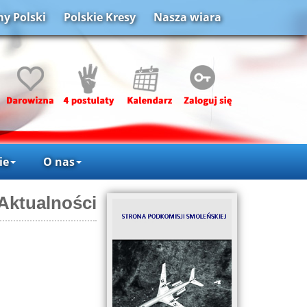
y Polski
Polskie Kresy
Nasza wiara
ie
O nas
Aktualności