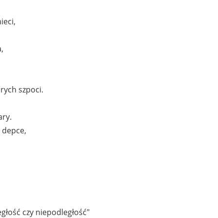
ieci,
,
rych szpoci.
ary.
 depce,
głość czy niepodległość"