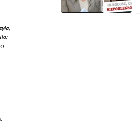
zyła,
iła;
ci
,