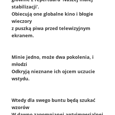
stabilizacji’.
Obiecują one globalne kino i błogie
wieczory
z puszką piwa przed telewizyjnym
ekranem.
Minie jedno, może dwa pokolenia, i
młodzi
Odkryją nieznane ich ojcem uczucie
wstydu.
Wtedy dla swego buntu będą szukać
wzorów
W dawno zapomnianej antyimperialnej