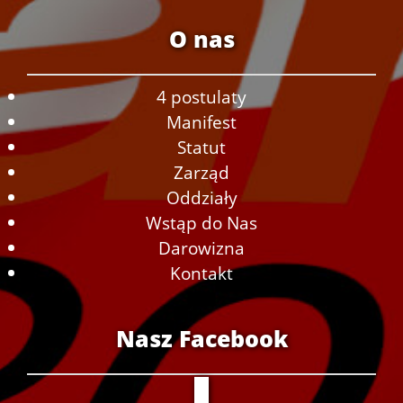
O nas
4 postulaty
Manifest
Statut
Zarząd
Oddziały
Wstąp do Nas
Darowizna
Kontakt
Nasz Facebook