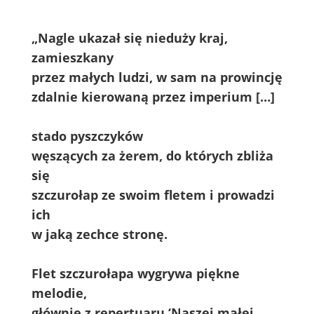
„Nagle ukazał się nieduży kraj,
zamieszkany
przez małych ludzi, w sam na prowincję
zdalnie kierowaną przez imperium […]
stado pyszczyków
węszących za żerem, do których zbliża
się
szczurołap ze swoim fletem i prowadzi
ich
w jaką zechce stronę.
Flet szczurołapa wygrywa piękne
melodie,
głównie z repertuaru ‘Naszej małej