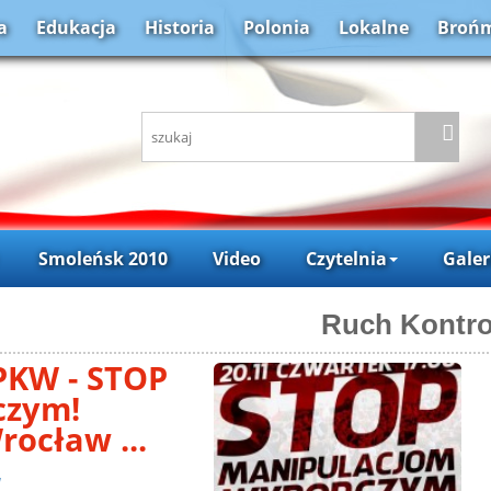
a
Edukacja
Historia
Polonia
Lokalne
Brońm
Smoleńsk 2010
Video
Czytelnia
Galer
Ruch Kontr
 PKW - STOP
czym!
ocław ...
a