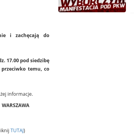
nie i zachęcają do
z. 17.00 pod siedzibę
j przeciwko temu, co
żej informacje.
WARSZAWA
iknij
TUTAJ
)