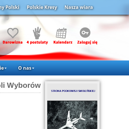
y Polski
Polskie Kresy
Nasza wiara
ie
O nas
oli Wyborów