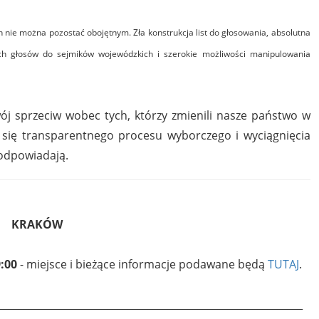
nie można pozostać obojętnym. Zła konstrukcja list do głosowania, absolutna
ch głosów do sejmików wojewódzkich i szerokie możliwości manipulowania
swój sprzeciw wobec tych, którzy zmienili nasze państwo w
się transparentnego procesu wyborczego i wyciągnięcia
 odpowiadają.
KRAKÓW
:00
- miejsce i bieżące informacje podawane będą
TUTAJ
.
_____________________________________________________________