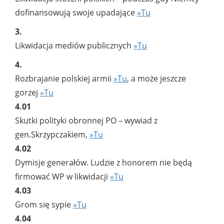
dofinansowują swoje upadające
»Tu
3.
Likwidacja mediów publicznych
»Tu
4.
Rozbrajanie polskiej armii
»Tu
, a może jeszcze
gorzej
»Tu
4.01
Skutki polityki obronnej PO – wywiad z
gen.Skrzypczakiem,
»Tu
4.02
Dymisje generałów. Ludzie z honorem nie będą
firmować WP w likwidacji
»Tu
4.03
Grom się sypie
»Tu
4.04