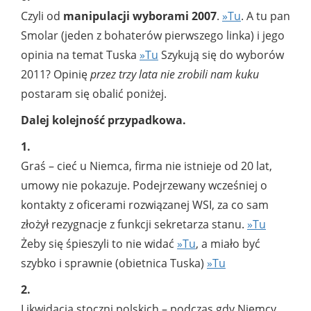
Czyli od
manipulacji wyborami 2007
.
»Tu
. A tu pan
Smolar (jeden z bohaterów pierwszego linka) i jego
opinia na temat Tuska
»Tu
Szykują się do wyborów
2011? Opinię
przez trzy lata nie zrobili nam kuku
postaram się obalić poniżej.
Dalej kolejność przypadkowa.
1.
Graś – cieć u Niemca, firma nie istnieje od 20 lat,
umowy nie pokazuje. Podejrzewany wcześniej o
kontakty z oficerami rozwiązanej WSI, za co sam
złożył rezygnacje z funkcji sekretarza stanu.
»Tu
Żeby się śpieszyli to nie widać
»Tu
, a miało być
szybko i sprawnie (obietnica Tuska)
»Tu
2.
Likwidacja stoczni polskich – podczas gdy Niemcy