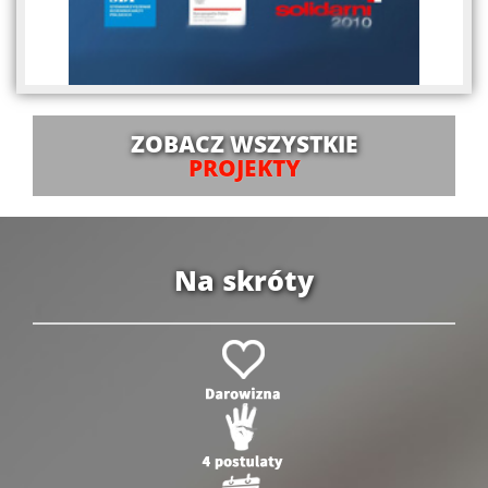
ZOBACZ WSZYSTKIE
PROJEKTY
Na skróty