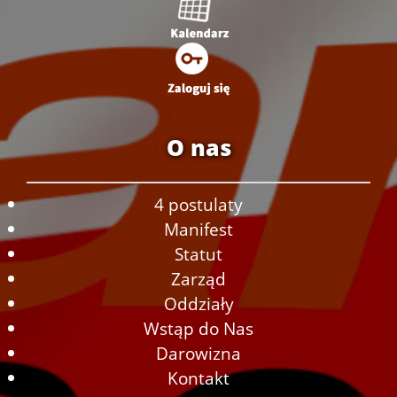
O nas
4 postulaty
Manifest
Statut
Zarząd
Oddziały
Wstąp do Nas
Darowizna
Kontakt