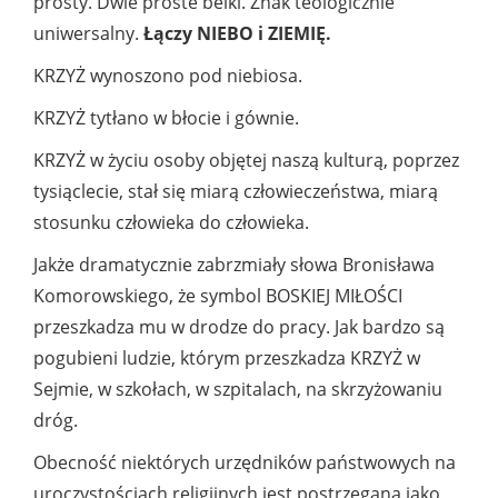
prosty. Dwie proste belki. Znak teologicznie
uniwersalny.
Łączy NIEBO i ZIEMIĘ.
KRZYŻ wynoszono pod niebiosa.
KRZYŻ tytłano w błocie i gównie.
KRZYŻ w życiu osoby objętej naszą kulturą, poprzez
tysiąclecie, stał się miarą człowieczeństwa, miarą
stosunku człowieka do człowieka.
Jakże dramatycznie zabrzmiały słowa Bronisława
Komorowskiego, że symbol BOSKIEJ MIŁOŚCI
przeszkadza mu w drodze do pracy. Jak bardzo są
pogubieni ludzie, którym przeszkadza KRZYŻ w
Sejmie, w szkołach, w szpitalach, na skrzyżowaniu
dróg.
Obecność niektórych urzędników państwowych na
uroczystościach religijnych jest postrzegana jako