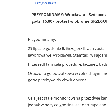
Grzegorz Braun
PRZYPOMINAMY: Wrocław ul. Świebodzk
godz. 16.00 - protest w obronie GRZEG
Przypominamy:
29 lipca o godzinie 8. Grzegorz Braun zost
Jaworową we Wrocławiu. Stamtąd, w kajdank
Przeszedł tam całą procedurę, łącznie z b
Osadzono go początkowo w celi z drugim męż
gdzie przebywa do chwili obecnej.
Cela jest stale monitorowana przez dwie kam
jednak w nocy co godzinę jest ono zapalan