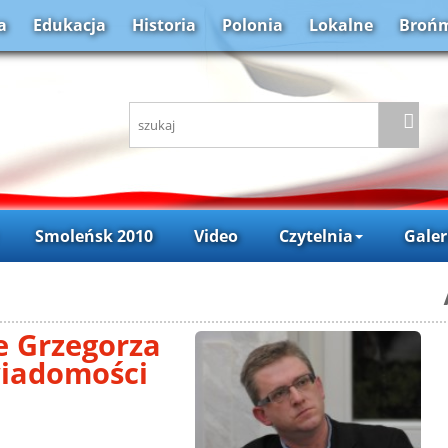
a
Edukacja
Historia
Polonia
Lokalne
Brońm
Smoleńsk 2010
Video
Czytelnia
Galer
e Grzegorza
wiadomości