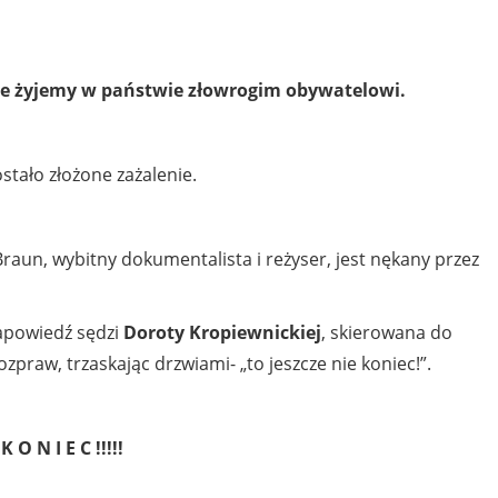
że żyjemy w państwie złowrogim obywatelowi.
tało złożone zażalenie.
aun, wybitny dokumentalista i reżyser, jest nękany przez
 zapowiedź sędzi
Doroty Kropiewnickiej
, skierowana do
zpraw, trzaskając drzwiami- „to jeszcze nie koniec!”.
 O N I E C !!!!!