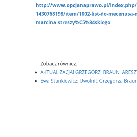
http://www.opcjanaprawo.pl/index.php/po
1430768198/item/1002-list-do-mecenasa-
marcina-streszy%C5%84skiego
Zobacz równiez:
AKTUALIZACJA! GRZEGORZ BRAUN ARESZTO
Ewa Stankiewicz: Uwolnić Grzegorza Brau