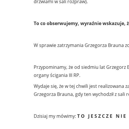
drzwiami w sali rozpraw).
To co obserwujemy, wyraźnie wskazuje, 
W sprawie zatrzymania Grzegorza Brauna zos
Przypominamy, że od siedmiu lat Grzegorz Br
organy ścigania III RP.
Wydaje się, że w tej chwili jest realizowana
Grzegorza Brauna, gdy ten wychodził z sali ro
Dzisiaj my mówimy:
T O J E S Z C Z E N I E K