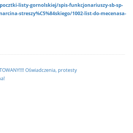
cztki-listy-gornolskiej/spis-funkcjonariuszy-sb-sp-
marcina-streszy%C5%84skiego/1002-list-do-mecenasa-
WANY!!!! Oświadczenia, protesty
na!