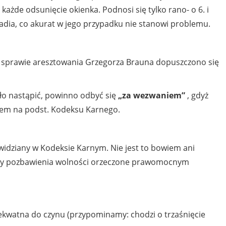
ażde odsunięcie okienka. Podnosi się tylko rano- o 6. i
adia, co akurat w jego przypadku nie stanowi problemu.
 sprawie aresztowania Grzegorza Brauna dopuszczono się
ało nastąpić, powinno odbyć się
„za wezwaniem”
, gdyż
em na podst. Kodeksu Karnego.
ewidziany w Kodeksie Karnym. Nie jest to bowiem ani
ary pozbawienia wolności orzeczone prawomocnym
dekwatna do czynu (przypominamy: chodzi o trzaśnięcie