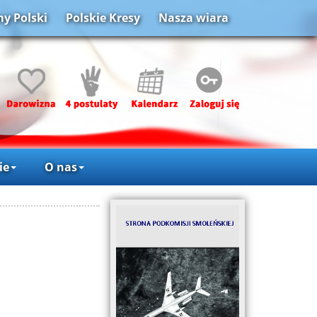
y Polski
Polskie Kresy
Nasza wiara
ie
O nas