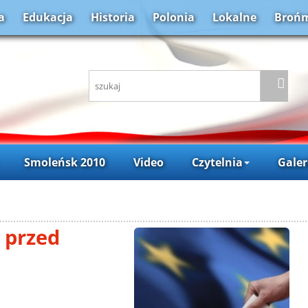
a
Edukacja
Historia
Polonia
Lokalne
Brońm
Smoleńsk 2010
Video
Czytelnia
Galer
 przed