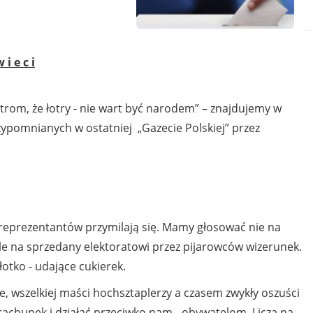
 i e c i
łotrom, że łotry - nie wart być narodem” – znajdujemy w
zypomnianych w ostatniej „Gazecie Polskiej” przez
eprezentantów przymilają się. Mamy głosować nie na
 ale na sprzedany elektoratowi przez pijarowców wizerunek.
otko - udające cukierek.
ie, wszelkiej maści hochsztaplerzy a czasem zwykły oszuści
rachunek i działać przeciwko nam - obywatelom. Liczą na