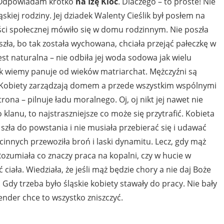
. Odpowiadam krótko
na Izę Kloc
. Dlaczego – to proste! Nie
ąskiej rodziny. Jej dziadek Walenty Cieślik był posłem na
lności społecznej mówiło się w domu rodzinnym. Nie poszła
Poszła, bo tak została wychowana, chciała przejąć pałeczkę w
st naturalna – nie odbiła jej woda sodowa jak wielu
 jak wiemy panuje od wieków matriarchat. Mężczyźni są
. Kobiety zarządzają domem a przede wszystkim wspólnymi
rona – pilnuje ładu moralnego. Oj, oj nikt jej nawet nie
klanu, to najstraszniejsze co może się przytrafić. Kobieta
szła do powstania i nie musiała przebierać się i udawać
cinnych przewoziła broń i laski dynamitu. Lecz, gdy mąż
Rozumiała co znaczy praca na kopalni, czy w hucie w
 ciała. Wiedziała, że jeśli mąż będzie chory a nie daj Boże
. Gdy trzeba było śląskie kobiety stawały do pracy. Nie bały
ender chce to wszystko zniszczyć.