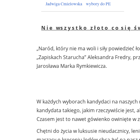
Jadwiga Cmielowska
wybory do PE
N i e ws z y s t k o z ł o t o c o s i ę ś w
„Naród, który nie ma woli i siły powiedzieć 
„Zapiskach Starucha” Aleksandra Fredry, pr
Jarosława Marka Rymkiewicza.
W każdych wyborach kandydaci na naszych r
kandydata takiego, jakim rzeczywiście jest,
Czasem jest to nawet gówienko owinięte w zł
Chętni do życia w luksusie nieudacznicy, len
marzący o kręceniu lodów chcą żyć na nasz 