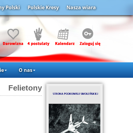
y Polski
Polskie Kresy
Nasza wiara
ie
O nas
Felietony