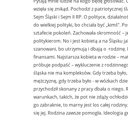
Pytają mnie ludzie na kogo będę głosować
wzięła się znikąd. Pochodzi z patriotycznej śl
Sejm Śląski i Sejm II RP. O polityce, działa
do wielkiej polityki, bo chciała być „kimś”. 
sztafecie pokoleń. Zachowała skromność – je
politykierom. No i jest kobietą a na Śląsku
szanowani, bo utrzymują i dbają o rodzinę
finansami. Najstarsza kobieta w rodzie – mat
próbuje podpaść – wykluczenie z rodzinnego 
śląska nie ma kompleksów. Gdy trzeba było, 
mężczyznę, gdy trzeba było - w wózkach dzie
przychodził skonany z pracy dbała o niego. 
warunkach, takich, że pot nie zdąży ochłodzić
go zabraknie, to marny jest los całej rodziny
się jej. Rodzina zawsze pomogła. Ideologia g