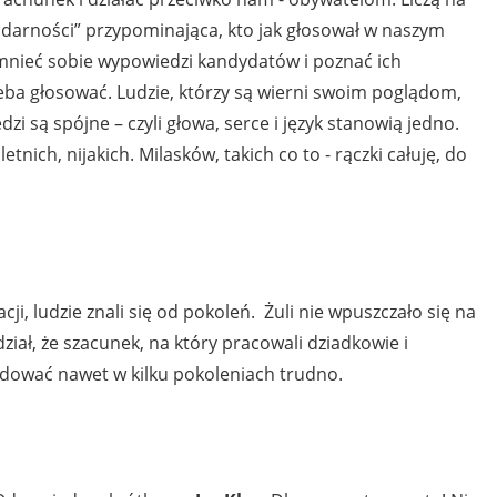
idarności” przypominająca, kto jak głosował w naszym
mnieć sobie wypowiedzi kandydatów i poznać ich
trzeba głosować. Ludzie, którzy są wierni swoim poglądom,
i są spójne – czyli głowa, serce i język stanowią jedno.
tnich, nijakich. Milasków, takich co to - rączki całuję, do
acji, ludzie znali się od pokoleń. Żuli nie wpuszczało się na
dział, że szacunek, na który pracowali dziadkowie i
dować nawet w kilku pokoleniach trudno.