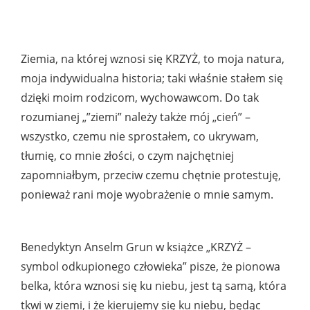
Ziemia, na której wznosi się KRZYŻ, to moja natura,
moja indywidualna historia; taki właśnie stałem się
dzięki moim rodzicom, wychowawcom. Do tak
rozumianej „”ziemi” należy także mój „cień” –
wszystko, czemu nie sprostałem, co ukrywam,
tłumię, co mnie złości, o czym najchętniej
zapomniałbym, przeciw czemu chętnie protestuję,
ponieważ rani moje wyobrażenie o mnie samym.
Benedyktyn Anselm Grun w książce „KRZYŻ –
symbol odkupionego człowieka” pisze, że pionowa
belka, która wznosi się ku niebu, jest tą samą, która
tkwi w ziemi, i że kierujemy się ku niebu, będąc