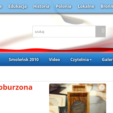
a
Edukacja
Historia
Polonia
Lokalne
Brońm
Smoleńsk 2010
Video
Czytelnia
Galer
 oburzona