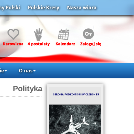
y Polski
Polskie Kresy
Nasza wiara
ie
O nas
Polityka