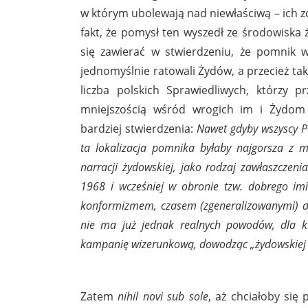
w którym ubolewają nad niewłaściwą – ich zd
fakt, że pomysł ten wyszedł ze środowiska
się zawierać w stwierdzeniu, że pomnik w
jednomyślnie ratowali Żydów, a przecież ta
liczba polskich Sprawiedliwych, którzy pr
mniejszością wśród wrogich im i Żydom
bardziej stwierdzenia:
Nawet gdyby wszyscy Po
ta lokalizacja pomnika byłaby najgorsza z mo
narracji żydowskiej, jako rodzaj zawłaszczenia
1968 i wcześniej w obronie tzw. dobrego imi
konformizmem, czasem (zgeneralizowanymi) doś
nie ma już jednak realnych powodów, dla któ
kampanię wizerunkową, dowodząc „żydowskiej 
Zatem
nihil novi sub sole
, aż chciałoby się