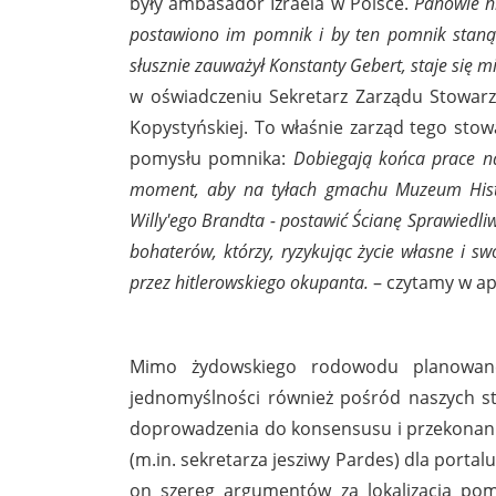
były ambasador Izraela w Polsce.
Panowie h
postawiono im pomnik i by ten pomnik stanął
słusznie zauważył Konstanty Gebert, staje się 
w oświadczeniu Sekretarz Zarządu Stowarzy
Kopystyńskiej. To właśnie zarząd tego sto
pomysłu pomnika:
Dobiegają końca prace n
moment, aby na tyłach gmachu Muzeum Histo
Willy'ego Brandta - postawić Ścianę Sprawiedliw
bohaterów, którzy, ryzykując życie własne i s
przez hitlerowskiego okupanta.
– czytamy w ap
Mimo żydowskiego rodowodu planowan
jednomyślności również pośród naszych st
doprowadzenia do konsensusu i przekonani
(m.in. sekretarza jesziwy Pardes) dla portal
on szereg argumentów za lokalizacją p