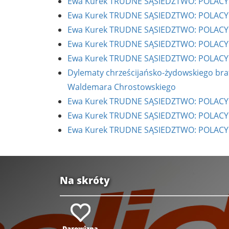
Ewa Kurek TRUDNE SĄSIEDZTWO: POLACY I 
Ewa Kurek TRUDNE SĄSIEDZTWO: POLACY I 
Ewa Kurek TRUDNE SĄSIEDZTWO: POLACY I 
Ewa Kurek TRUDNE SĄSIEDZTWO: POLACY I 
Ewa Kurek TRUDNE SĄSIEDZTWO: POLACY I 
Dylematy chrześcijańsko-żydowskiego brater
Waldemara Chrostowskiego
Ewa Kurek TRUDNE SĄSIEDZTWO: POLACY I 
Ewa Kurek TRUDNE SĄSIEDZTWO: POLACY I 
Ewa Kurek TRUDNE SĄSIEDZTWO: POLACY I 
Na skróty