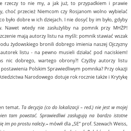
e rzeczy to nie my, a jak już, to przypadkiem i prawie
icy, choć przecież Niemcom czy Rosjanom wolno wybielać
co było dobre w ich dziejach. I nie dosyć by im było, gdyby
ów. Nawet wtedy nie zasłużyliby na pomnik przy MHŻP!
zczenie mają autorzy listu na myśli: pomnik stawiać wszak
arodu żydowskiego bronili dobrego imienia naszej Ojczyzny
 autorek listu - na pewno musieli działać pod naciskiem!
s nic dobrego, wartego obrony?! Czyżby autorzy listu
ć postawienia Polskim Sprawiedliwym pomnika? Przy okazji
 Dziedzictwa Narodowego dotuje rok rocznie także i Krytykę
ten temat.
Ta decyzja (co do lokalizacji – red.) nie jest w mojej
ien tam powstać. Sprawiedliwi zasługują na bardzo istotne
ię im po prostu należy.
–
mówił dla „SE” prof. Szewach Weiss,