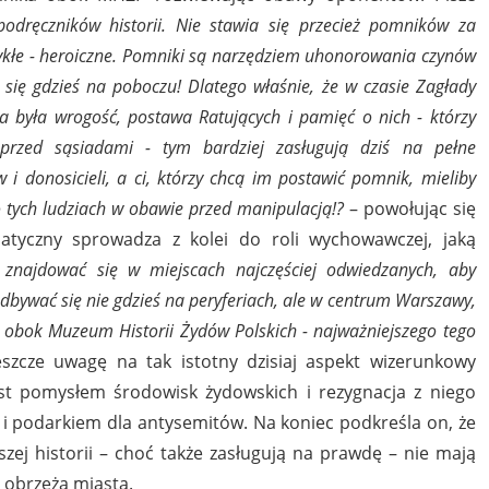
podręczników historii. Nie stawia się przecież pomników za
kłe - heroiczne. Pomniki są narzędziem uhonorowania czynów
się gdzieś na poboczu! Dlatego właśnie, że w czasie Zagłady
była wrogość, postawa Ratujących i pamięć o nich - którzy
przed sąsiadami - tym bardziej zasługują dziś na pełne
i donosicieli, a ci, którzy chcą im postawić pomnik, mieliby
 tych ludziach w obawie przed manipulacją!?
– powołując się
atyczny sprowadza z kolei do roli wychowawczej, jaką
znajdować się w miejscach najczęściej odwiedzanych, aby
 odbywać się nie gdzieś na peryferiach, ale w centrum Warszawy,
obok Muzeum Historii Żydów Polskich - najważniejszego tego
szcze uwagę na tak istotny dzisiaj aspekt wizerunkowy
est pomysłem środowisk żydowskich i rezygnacja z niego
 i podarkiem dla antysemitów. Na koniec podkreśla on, że
zej historii – choć także zasługują na prawdę – nie mają
obrzeża miasta.