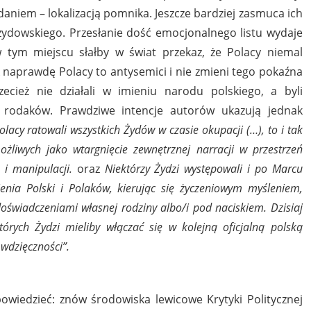
aniem – lokalizacją pomnika. Jeszcze bardziej zasmuca ich
 żydowskiego. Przesłanie dość emocjonalnego listu wydaje
 tym miejscu słałby w świat przekaz, że Polacy niemal
k naprawdę Polacy to antysemici i nie zmieni tego pokaźna
zecież nie działali w imieniu narodu polskiego, a byli
 rodaków. Prawdziwe intencje autorów ukazują jednak
lacy ratowali wszystkich Żydów w czasie okupacji (…), to i tak
żliwych jako wtargnięcie zewnętrznej narracji w przestrzeń
 i manipulacji.
oraz
Niektórzy Żydzi występowali i po Marcu
enia Polski i Polaków, kierując się życzeniowym myśleniem,
wiadczeniami własnej rodziny albo/i pod naciskiem. Dzisiaj
rych Żydzi mieliby włączać się w kolejną oficjalną polską
wdzięczności”.
 powiedzieć: znów środowiska lewicowe Krytyki Politycznej