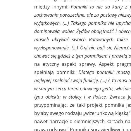
między innymi:
Pomniki to nie są karty z 
zachowania powszechne, ale za postawy niezwy
wyjątkowych. (…) Takiego pomnika nie upycha 
dominowała wobec Żydów obojętność i obecna 
musieli ukrywać swoich Ratowanych także 
wyeksponowanie. (…) Oni nie bali się Niemców 
chować się gdzieś z tym pomnikiem i prawdą o
na etyczny aspekt sprawy. Aspekt pragm
spełniają pomniki:
Dlatego pomniki muszą 
najlepiej spełniać swoją funkcję. (…) A to musi
w samym sercu terenu dawnego getta, właśnie 
typu obiektu w stolicy i w Polsce.
Zwraca je
przypominając, że taki projekt pomnika j
byłaby swego rodzaju „wizerunkową klęską”
nawet narracje o ciemniejszych kartach nas
prawa odsuwać Pomnika Sprawiedliwych na 