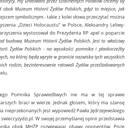
istorycy, my uratowani przez szlachetnych Polaków chcemy by
 obok Muzeum Historii Żydów Polskich, gdyż to miejsce, jak
miejscem symbolicznym.
- takie z kolei słowa przeczytać można
szenia „Dzieci Holocaustu” w Polsce, Aleksandry Leliwy-
warzyszenia wystosował do Prezydenta RP apel o poparcie
ad budową Muzeum Historii Żydów Polskich. Jest to właściwy
rii Żydów Polskich - na wysokości pomnika i płaskorzeźby
ych, na której będą wyryte w granicie nazwiska tych wszystkich
woich rodzin, bezinteresownie ratowali Żydów prześladowanych
elu.
ego Pomnika Sprawiedliwych nie ma w tej sprawie
arszych braci w wierze. Jednak głosem, który ma szansę
a nieprzekonanych jest wypowiedź Pawła Jędrzejewskiego
u swieccyzydzi.pl. W swojej przemyślanej opinii przedstawia
omnika obok MHŻP rozwiewając obawy oponentów. Pisze