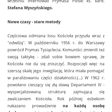
wrześniu internowali Prymasa Polski ks. kard.
Stefana Wyszyńskiego.
Nowe czasy - stare metody
Częściowa odmiana losu Kościoła przyszła wraz z
"odwilżą". W październiku 1956 r. do Warszawy
powrócił Prymas Tysiąclecia. Komuniści zmienili też
swoją taktykę - zdali sobie bowiem sprawę, że
Kościoła nie da się zniszczyć. Rozpoczęli więc na
szerszą skalę jego inwigilację, która miała pomagać
w paraliżowaniu części działalności.(...) W 1962 r.
powołano cieszący się złą sławą Departament IV -
wyspecjalizowaną strukturę zajmującą się
zwalczaniem Kościoła. Rok później esbekom
nakazano prowadzenie
na każdą osobę