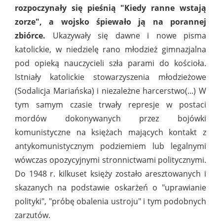
rozpoczynały się pieśnią "Kiedy ranne wstają
zorze", a wojsko śpiewało ją na porannej
zbiórce.
Ukazywały się dawne i nowe pisma
katolickie, w niedzielę rano młodzież gimnazjalna
pod opieką nauczycieli szła parami do kościoła.
Istniały katolickie stowarzyszenia młodzieżowe
(Sodalicja Mariańska) i niezależne harcerstwo(...) W
tym samym czasie trwały represje w postaci
mordów dokonywanych przez bojówki
komunistyczne na księżach mających kontakt z
antykomunistycznym podziemiem lub legalnymi
wówczas opozycyjnymi stronnictwami politycznymi.
Do 1948 r. kilkuset księży zostało aresztowanych i
skazanych na podstawie oskarżeń o "uprawianie
polityki", "próbę obalenia ustroju" i tym podobnych
zarzutów.