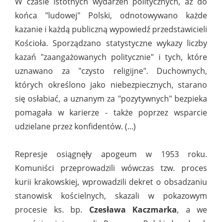
W czasie istotnych wydarzeń politycznych, aż do
końca "ludowej" Polski, odnotowywano każde
kazanie i każdą publiczną wypowiedź przedstawicieli
Kościoła. Sporządzano statystyczne wykazy liczby
kazań "zaangażowanych politycznie" i tych, które
uznawano za "czysto religijne". Duchownych,
których określono jako niebezpiecznych, starano
się osłabiać, a uznanym za "pozytywnych" bezpieka
pomagała w karierze - także poprzez wsparcie
udzielane przez konfidentów. (...)
Represje osiągnęły apogeum w 1953 roku.
Komuniści przeprowadzili wówczas tzw. proces
kurii krakowskiej, wprowadzili dekret o obsadzaniu
stanowisk kościelnych, skazali w pokazowym
procesie ks. bp.
Czesława Kaczmarka
, a we