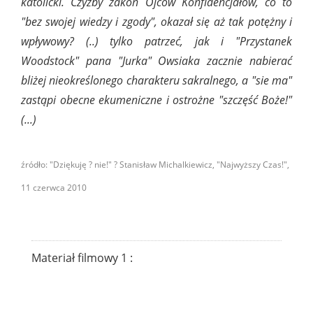
katolicki. Czyżby zakon Ojców Konfidencjałów, co to
"bez swojej wiedzy i zgody", okazał się aż tak potężny i
wpływowy? (..) tylko patrzeć, jak i "Przystanek
Woodstock" pana "Jurka" Owsiaka zacznie nabierać
bliżej nieokreślonego charakteru sakralnego, a "sie ma"
zastąpi obecne ekumeniczne i ostrożne "szczęść Boże!"
(...)
źródło: "Dziękuję ? nie!" ? Stanisław Michalkiewicz, "Najwyższy Czas!",
11 czerwca 2010
Materiał filmowy 1 :