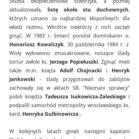
Służba Bezpieczeństwa stworzyła, a później
aktualizowała,
listę około stu duchownych
,
których uznano za najbardziej kłopotliwych dla
władz reżimu. Wkrótce niektórzy z nich zaczęli
ginąć. W 1983 r. śmierć poniósł dominikanin o.
Honoriusz Kowalczyk
. 30 października 1984 r. z
Wisły wyłowiono zmasakrowane, noszące ślady
tortur zwłoki ks.
Jerzego Popiełuszki
. Zginąć mieli
także m.in. księża
Adolf Chojnacki
i
Henryk
Jankowski
- ślady przygotowań do zabójstw
zachowały się w aktach SB. "Nieznani sprawcy"
pobili księdza
Tadeusza Isakowicza-Zaleskiego
i
podpalili samochód metropolity wrocławskiego ks.
kard.
Henryka Gulbinowicza
...
W kolejnych latach ginęli następni kapelani