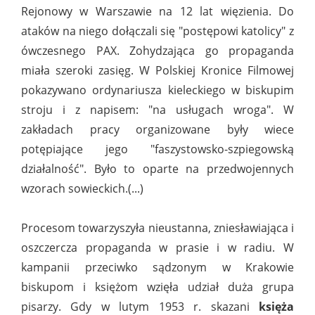
Rejonowy w Warszawie na 12 lat więzienia. Do
ataków na niego dołączali się "postępowi katolicy" z
ówczesnego PAX. Zohydzająca go propaganda
miała szeroki zasięg. W Polskiej Kronice Filmowej
pokazywano ordynariusza kieleckiego w biskupim
stroju i z napisem: "na usługach wroga". W
zakładach pracy organizowane były wiece
potępiające jego "faszystowsko-szpiegowską
działalność". Było to oparte na przedwojennych
wzorach sowieckich.(...)
Procesom towarzyszyła nieustanna, zniesławiająca i
oszczercza propaganda w prasie i w radiu. W
kampanii przeciwko sądzonym w Krakowie
biskupom i księżom wzięła udział duża grupa
pisarzy. Gdy w lutym 1953 r. skazani
księża