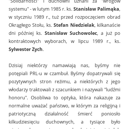
"Solidarności" i duchowni uznani za "wrogów
systemu" - w lutym 1985 r. ks.
Stanisław Palimąka
,
w styczniu 1989 r., tuż przed rozpoczęciem obrad
Okrągłego Stołu, ks.
Stefan Niedzielak
, kilkanaście
dni później ks.
Stanisław Suchowolec
, a już po
kontraktowych wyborach, w lipcu 1989 r., ks.
Sylwester Zych
.
Dzisiaj niektórzy namawiają nas, byśmy nie
potępiali PRL-u w czambuł. Byśmy dopatrywali się
pozytywnych stron reżimu, a niektórych z jego
włodarzy traktowali z szacunkiem i nazywali "ludźmi
honoru". Osobliwa to optyka, która nakazuje za
normalne uważać państwo, w którym za religijną i
patriotyczną działalność śmierć poniosło
kilkudziesięciu duchownych, a tysiące było