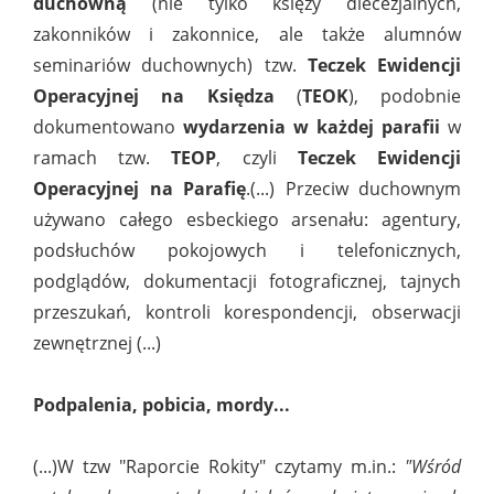
duchowną
(nie tylko księży diecezjalnych,
zakonników i zakonnice, ale także alumnów
seminariów duchownych) tzw.
Teczek Ewidencji
Operacyjnej na Księdza
(
TEOK
), podobnie
dokumentowano
wydarzenia w każdej parafii
w
ramach tzw.
TEOP
, czyli
Teczek Ewidencji
Operacyjnej na Parafię
.(...) Przeciw duchownym
używano całego esbeckiego arsenału: agentury,
podsłuchów pokojowych i telefonicznych,
podglądów, dokumentacji fotograficznej, tajnych
przeszukań, kontroli korespondencji, obserwacji
zewnętrznej (...)
Podpalenia, pobicia, mordy...
(...)W tzw "Raporcie Rokity" czytamy m.in.:
"Wśród