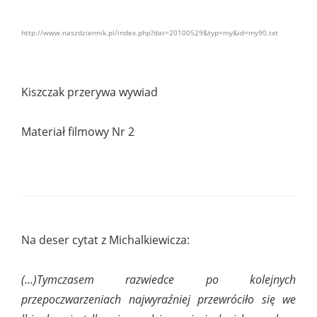
http://www.naszdziennik.pl/index.php?dat=20100529&typ=my&id=my90.txt
Kiszczak przerywa wywiad
Materiał filmowy Nr 2
Na deser cytat z Michalkiewicza:
(...)Tymczasem razwiedce po kolejnych
przepoczwarzeniach najwyraźniej przewróciło się we