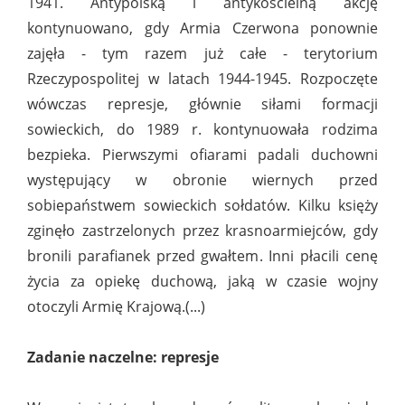
1941. Antypolską i antykościelną akcję
kontynuowano, gdy Armia Czerwona ponownie
zajęła - tym razem już całe - terytorium
Rzeczypospolitej w latach 1944-1945. Rozpoczęte
wówczas represje, głównie siłami formacji
sowieckich, do 1989 r. kontynuowała rodzima
bezpieka. Pierwszymi ofiarami padali duchowni
występujący w obronie wiernych przed
sobiepaństwem sowieckich sołdatów. Kilku księży
zginęło zastrzelonych przez krasnoarmiejców, gdy
bronili parafianek przed gwałtem. Inni płacili cenę
życia za opiekę duchową, jaką w czasie wojny
otoczyli Armię Krajową.(...)
Zadanie naczelne: represje