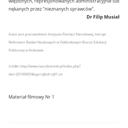
więzionych, represjonowanych administracyjnie lub
nękanych przez "nieznanych sprawców".
Dr Filip Musiał
Autor jest pracownikiem Instytutu Pamięci Narodowej, kieruje
Referatem Badań Naukowych w Oddziałowym Biurze Edukacji
Publicznej w Krakowie.
źródło: http://www.naszdziennik.pl/index.php?
dat=20100605&typ=zj&id=zj81.txt
Materiał filmowy Nr 1