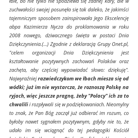
łbie, bo nie tylko nie spodziewa się żadnej kary, ale w
zuchwałości swojej posunęła się tak daleko, że jakimści
tajemniczym sposobem zainspirowała Jego Ekscelencję
abpa Kazimierza Nycza do proklamowania w roku
2008 nowego, dziwacznego święta w postaci Dnia
Dziękczynienia.(...) Zgodnie z deklaracją Grupy Onet.pl,
"celem organizacji Dnia Dziękczynienia jest
kształtowanie pozytywnych zachowań Polaków oraz
zachęta, aby częściej wypowiadać słowo: dziękuję".
Najwyraźniej
razwiedczykom we łbach miesza się od
wódki; już im nie wystarcza, że roznoszą Polskę na
ryjach, więc jeszcze pragną, żeby "Polacy" ich za to
chwalili
i rozpływali się w podziękowaniach. Nieomylny
to znak, że Pan Bóg zaczął już odbierać im rozum, co
byłoby nawet sygnałem pozytywnym, gdyby nie to, że
udało im się wciągnąć do tej pedagogiki Kościół