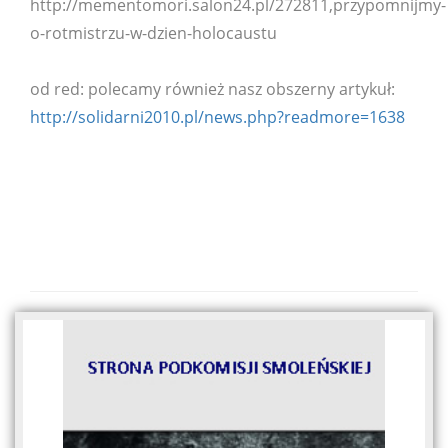
http://mementomori.salon24.pl/272811,przypomnijmy-
o-rotmistrzu-w-dzien-holocaustu
od red: polecamy również nasz obszerny artykuł:
http://solidarni2010.pl/news.php?readmore=1638