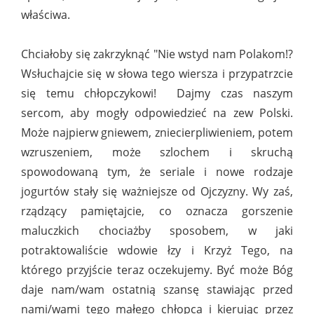
właściwa.
Chciałoby się zakrzyknąć "Nie wstyd nam Polakom!?
Wsłuchajcie się w słowa tego wiersza i przypatrzcie
się temu chłopczykowi! Dajmy czas naszym
sercom, aby mogły odpowiedzieć na zew Polski.
Może najpierw gniewem, zniecierpliwieniem, potem
wzruszeniem, może szlochem i skruchą
spowodowaną tym, że seriale i nowe rodzaje
jogurtów stały się ważniejsze od Ojczyzny. Wy zaś,
rządzący pamiętajcie, co oznacza gorszenie
maluczkich chociażby sposobem, w jaki
potraktowaliście wdowie łzy i Krzyż Tego, na
którego przyjście teraz oczekujemy. Być może Bóg
daje nam/wam ostatnią szansę stawiając przed
nami/wami tego małego chłopca i kierując przez