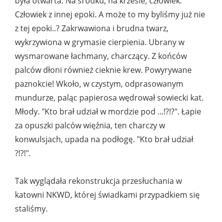
była otwarta. Na środku, na krześle, człowiek.
Człowiek z innej epoki. A może to my byliśmy już nie
z tej epoki..? Zakrwawiona i brudna twarz,
wykrzywiona w grymasie cierpienia. Ubrany w
wysmarowane łachmany, charczący. Z końców
palców dłoni również cieknie krew. Powyrywane
paznokcie! Wkoło, w czystym, odprasowanym
mundurze, paląc papierosa wędrował sowiecki kat.
Młody. "Kto brał udział w mordzie pod ...!?!?". Łapie
za opuszki palców więźnia, ten charczy w
konwulsjach, upada na podłogę. "Kto brał udział
?!?!".
Tak wyglądała rekonstrukcja przesłuchania w
katowni NKWD, której świadkami przypadkiem się
staliśmy.