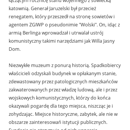
łączącym rocznicę stanu wojennego z sowiecką
katownią. Generał Jaruzelski był przecież
renegatem, który przeszedł na stronę sowietów i
agentem ZGIWP o pseudonimie "Wolski". On, idąc z
armią Berlinga wprowadzał i utrwalał ustrój
komunistyczny takimi narzędziami jak Willa Jasny
Dom.
Niezwykłe muzeum z ponurą historią. Spadkobiercy
właścicieli odzyskali budynek w opłakanym stanie,
zdewastowany przez patologicznych mieszkańców
zakwaterowanych przez władzę ludową, ale i przez
wojskowych komunistycznych, którzy do końca
okazywali pogardę dla tego miejsca, niszcząc je i
zohydzając. Miejsce historyczne, zabytek, ale nie w
obszarze zainteresowań istytucji publicznych.