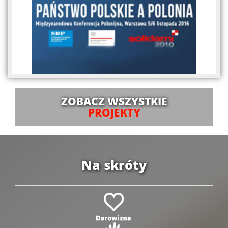
ZOBACZ WSZYSTKIE
PROJEKTY
Na skróty