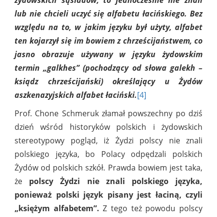
żydowskich sąsiadów, to jednocześnie nie znali
lub nie chcieli uczyć się alfabetu łacińskiego. Bez
względu na to, w jakim języku był użyty, alfabet
ten kojarzył się im bowiem z chrześcijaństwem, co
jasno obrazuje używany w języku żydowskim
termin „galkhes” (pochodzący od słowa galekh –
ksiądz chrześcijański) określający u Żydów
aszkenazyjskich alfabet łaciński.
[4]
Prof. Chone Schmeruk złamał powszechny po dziś
dzień wśród historyków polskich i żydowskich
stereotypowy pogląd, iż Żydzi polscy nie znali
polskiego języka, bo Polacy odpędzali polskich
Żydów od polskich szkół. Prawda bowiem jest taka,
że
polscy Żydzi nie znali polskiego języka,
ponieważ polski język pisany jest łaciną, czyli
„księżym alfabetem”.
Z tego też powodu polscy