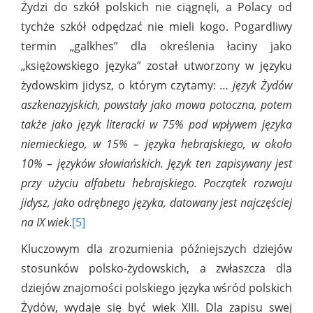
Żydzi do szkół polskich nie ciągnęli, a Polacy od
tychże szkół odpędzać nie mieli kogo. Pogardliwy
termin „galkhes” dla określenia łaciny jako
„księżowskiego języka” został utworzony w języku
żydowskim jidysz, o którym czytamy:
… język Żydów
aszkenazyjskich, powstały jako mowa potoczna, potem
także jako język literacki w 75% pod wpływem języka
niemieckiego, w 15% – języka hebrajskiego, w około
10% – języków słowiańskich. Język ten zapisywany jest
przy użyciu alfabetu hebrajskiego. Początek rozwoju
jidysz, jako odrębnego języka, datowany jest najczęściej
na IX wiek
.
[5]
Kluczowym dla zrozumienia późniejszych dziejów
stosunków polsko-żydowskich, a zwłaszcza dla
dziejów znajomości polskiego języka wśród polskich
Żydów, wydaje się być wiek XIII. Dla zapisu swej