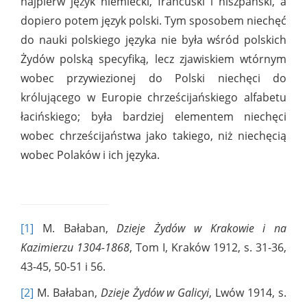
najpierw język niemiecki, francuski i hiszpański, a
dopiero potem język polski. Tym sposobem niechęć
do nauki polskiego języka nie była wśród polskich
Żydów polską specyfiką, lecz zjawiskiem wtórnym
wobec przywiezionej do Polski niechęci do
królującego w Europie chrześcijańskiego alfabetu
łacińskiego; była bardziej elementem niechęci
wobec chrześcijaństwa jako takiego, niż niechęcią
wobec Polaków i ich języka.
[1]
M. Bałaban,
Dzieje Żydów w Krakowie i na
Kazimierzu 1304-1868
, Tom I, Kraków 1912, s. 31-36,
43-45, 50-51 i 56.
[2]
M. Bałaban,
Dzieje Żydów w Galicyi
, Lwów 1914, s.