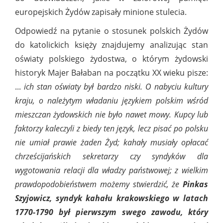
europejskich Żydów zapisały minione stulecia.
Odpowiedź na pytanie o stosunek polskich Żydów
do katolickich księży znajdujemy analizując stan
oświaty polskiego żydostwa, o którym żydowski
historyk Majer Bałaban na początku XX wieku pisze:
...
ich stan oświaty był bardzo niski. O nabyciu kultury
kraju, o należytym władaniu językiem polskim wśród
mieszczan żydowskich nie było nawet mowy. Kupcy lub
faktorzy kaleczyli z biedy ten język, lecz pisać po polsku
nie umiał prawie żaden Żyd; kahały musiały opłacać
chrześcijańskich sekretarzy czy syndyków dla
wygotowania relacji dla władzy państwowej; z wielkim
prawdopodobieństwem możemy stwierdzić, że
Pinkas
Szyjowicz, syndyk kahału krakowskiego w latach
1770-1790 był pierwszym swego zawodu, który