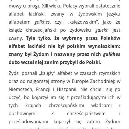
mowy u progu XIII wieku Polacy wybrali ostatecznie
alfabet łaciński, zwany w żydowskim języku
alfabetem
galkhes
,
czyli „księżowskim”, jako że
ksiądz chrześcijański po żydowsku
galekh
jest
zwany.
Tyle tylko, że wybrany przez Polaków
alfabet łaciński nie był polskim wynalazkiem;
znany był Żydom i nazwany przez nich
galkhes
dużo wcześniej zanim przybyli do Polski.
Żydzi poznali „księży” alfabet w czasach rzymskich
oraz od najgorszej strony w Europie Zachodniej: w
Niemczech, Francji i Hiszpanii. Nie chcieli się go
uczyć, bo kojarzył im się z prześladującymi ich w
tych krajach chrześcijańskimi władcami i
duchownymi. Z chrześcijaństwem i
prześladowaniami kojarzył się zatem Żydom