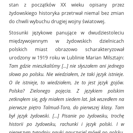
stan z początków XX wieku opisany przez
żydowskiego historyka przetrwał niemal bez zmian
do chwili wybuchu drugiej wojny światowej.
Stosunki językowe panujące w dwudziestoleciu
międzywojennym w żydowskich dzielnicach
polskich miast obrazowo scharakteryzował
urodzony w 1919 roku w Lublinie Marian Milsztajn:
Tam gdzie mieszkaliśmy [...] nie słyszałem ani jednego
słowa po polsku. Nie wiedziałem, że taki język istnieje.
O ile istnieje, to wiedziałem, że to jest język gojów.
Polska? Zielonego pojęcia. Z językiem polskim
zetknąłem się, gdy miałem siedem lat. Jak wszedłem na
pierwsze piętro Talmud-Tora, do pierwszej klasy. Tam
był język żydowski. [...] Pisanie po żydowsku, trochę
historii po żydowsku, rachunki i język polski. I w
pierwszym tygodniu nauki nauczyciel mówił po polsku,