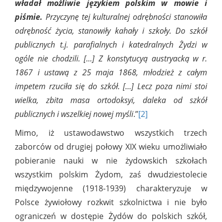
władał możliwie językiem polskim w mowie i
piśmie.
Przyczynę tej kulturalnej odrębności stanowiła
odrębność życia, stanowiły kahały i szkoły. Do szkół
publicznych t.j. parafialnych i katedralnych Żydzi w
ogóle nie chodzili. [...] Z konstytucyą austryacką w r.
1867 i ustawą z 25 maja 1868, młodzież z całym
impetem rzuciła się do szkół. […] Lecz poza nimi stoi
wielka, zbita masa ortodoksyi, daleka od szkół
publicznych i wszelkiej nowej myśli
.”
[2]
Mimo, iż ustawodawstwo wszystkich trzech
zaborców od drugiej połowy XIX wieku umożliwiało
pobieranie nauki w nie żydowskich szkołach
wszystkim polskim Żydom, zaś dwudziestolecie
międzywojenne (1918-1939) charakteryzuje w
Polsce żywiołowy rozkwit szkolnictwa i nie było
ograniczeń w dostępie Żydów do polskich szkół,