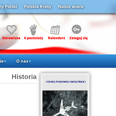
y Polski
Polskie Kresy
Nasza wiara
ie
O nas
Historia