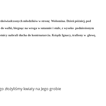
iedoświadczonych młodzików w stronę Wołomina. Dzień później, pod
o walki, biegnąc na wroga w sutannie i stule, z wysoko podniesionym
tnicy nabrali ducha do kontrnatarcia. Ksiądz Ignacy, trafiony w głowę,
ego złożyliśmy kwiaty na Jego grobie