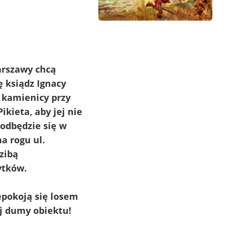
arszawy chcą
ę ksiądz Ignacy
 kamienicy przy
Pikieta, aby jej nie
 odbędzie się w
na rogu ul.
zibą
ytków.
epokoją się losem
j dumy obiektu!