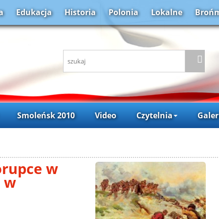
a
Edukacja
Historia
Polonia
Lokalne
Brońm
Smoleńsk 2010
Video
Czytelnia
Galer
orupce w
8 w