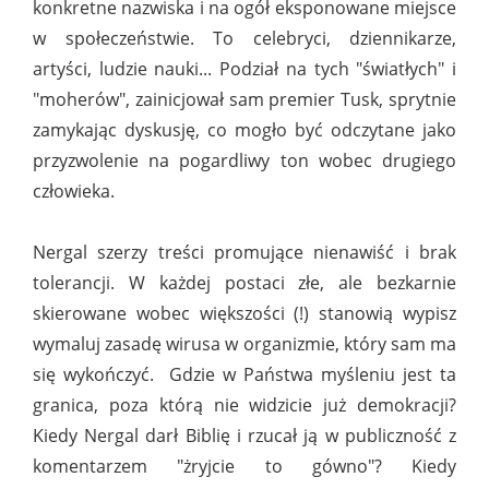
konkretne nazwiska i na ogół eksponowane miejsce
w społeczeństwie. To celebryci, dziennikarze,
artyści, ludzie nauki... Podział na tych "światłych" i
"moherów", zainicjował sam premier Tusk, sprytnie
zamykając dyskusję, co mogło być odczytane jako
przyzwolenie na pogardliwy ton wobec drugiego
człowieka.
Nergal szerzy treści promujące nienawiść i brak
tolerancji. W każdej postaci złe, ale bezkarnie
skierowane wobec większości (!) stanowią wypisz
wymaluj zasadę wirusa w organizmie, który sam ma
się wykończyć. Gdzie w Państwa myśleniu jest ta
granica, poza którą nie widzicie już demokracji?
Kiedy Nergal darł Biblię i rzucał ją w publiczność z
komentarzem "żryjcie to gówno"? Kiedy