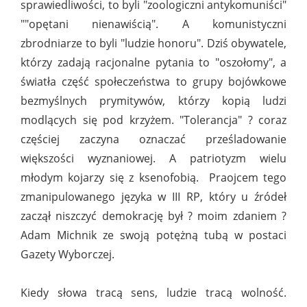
sprawiedliwości, to byli "zoologiczni antykomuniści"
""opętani nienawiścią". A komunistyczni
zbrodniarze to byli "ludzie honoru". Dziś obywatele,
którzy zadają racjonalne pytania to "oszołomy", a
światła część społeczeństwa to grupy bojówkowe
bezmyślnych prymitywów, którzy kopią ludzi
modlących się pod krzyżem. "Tolerancja" ? coraz
częściej zaczyna oznaczać prześladowanie
większości wyznaniowej. A patriotyzm wielu
młodym kojarzy się z ksenofobią. Praojcem tego
zmanipulowanego języka w III RP, który u źródeł
zaczął niszczyć demokrację był ? moim zdaniem ?
Adam Michnik ze swoją potężną tubą w postaci
Gazety Wyborczej.
Kiedy słowa tracą sens, ludzie tracą wolność.