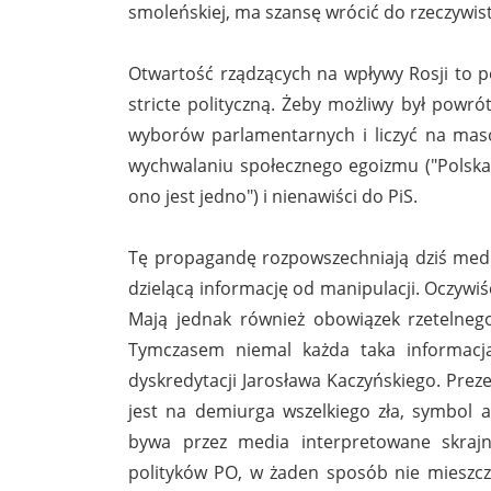
smoleńskiej, ma szansę wrócić do rzeczywisto
Otwartość rządzących na wpływy Rosji to 
stricte polityczną. Żeby możliwy był powrót
wyborów parlamentarnych i liczyć na ma
wychwalaniu społecznego egoizmu ("Polska n
ono jest jedno") i nienawiści do PiS.
Tę propagandę rozpowszechniają dziś medi
dzielącą informację od manipulacji. Oczyw
Mają jednak również obowiązek rzetelneg
Tymczasem niemal każda taka informacja,
dyskredytacji Jarosława Kaczyńskiego. Pre
jest na demiurga wszelkiego zła, symbol a
bywa przez media interpretowane skrajn
polityków PO, w żaden sposób nie mieszcz