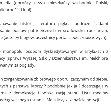
edia (obrońcy krzyża, mieszkańcy wschodniej Polski,
idarność" i inni)
nawanie historii, literatura piękna, podróże śladami
wanie postaw patriotycznych w środowisku rodzinnym,
cie (autorzy blogów, uczestnicy portali społecznościowych).
go monopolu: osobom dyskredytowanym w artykułach z
cy (sprawa Wyższej Szkoły Dziennikarstwa im. Melchiora
wanym za poglądy.
h zorganizowanie zbiorowego oporu, zaczynam od siebie.
tych z państwa, którzy ? podobnie jak ja ? dostrzegają w
czną z demokracją i polską racją stanu. Listę mediów
edług własnego uznania. Moja liczy kilkanaście pozycji.