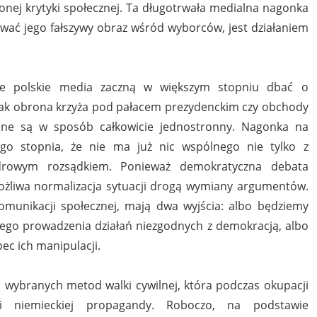
onej krytyki społecznej. Ta długotrwała medialna nagonka
wać jego fałszywy obraz wśród wyborców, jest działaniem
ne polskie media zaczną w większym stopniu dbać o
, jak obrona krzyża pod pałacem prezydenckim czy obchody
owane są w sposób całkowicie jednostronny. Nagonka na
tego stopnia, że nie ma już nic wspólnego nie tylko z
zdrowym rozsądkiem. Ponieważ demokratyczna debata
ż możliwa normalizacja sytuacji drogą wymiany argumentów.
 komunikacji społecznej, mają dwa wyjścia: albo będziemy
zego prowadzenia działań niezgodnych z demokracją, albo
ec ich manipulacji.
wybranych metod walki cywilnej, która podczas okupacji
i niemieckiej propagandy. Roboczo, na podstawie