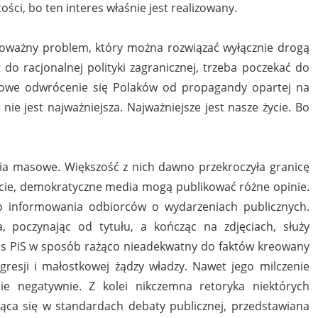
ści, bo ten interes właśnie jest realizowany.
poważny problem, który można rozwiązać wyłącznie drogą
 do racjonalnej polityki zagranicznej, trzeba poczekać do
sowe odwrócenie się Polaków od propagandy opartej na
ie jest najważniejsza. Najważniejsze jest nasze życie. Bo
a masowe. Większość z nich dawno przekroczyła granicę
iście, demokratyczne media mogą publikować różne opinie.
o informowania odbiorców o wydarzeniach publicznych.
 poczynając od tytułu, a kończąc na zdjęciach, służy
zes PiS w sposób rażąco nieadekwatny do faktów kreowany
gresji i małostkowej żądzy władzy. Nawet jego milczenie
ie negatywnie. Z kolei nikczemna retoryka niektórych
ąca się w standardach debaty publicznej, przedstawiana