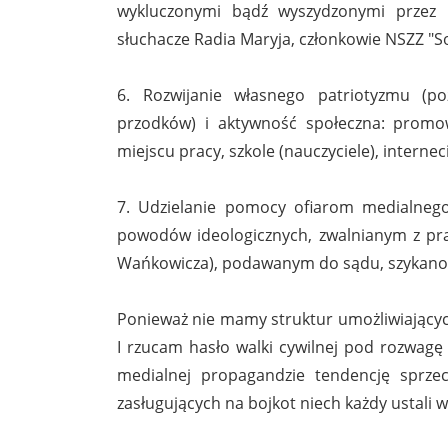
wykluczonymi bądź wyszydzonymi przez m
słuchacze Radia Maryja, członkowie NSZZ "Sol
6. Rozwijanie własnego patriotyzmu (poz
przodków) i aktywność społeczna: promo
miejscu pracy, szkole (nauczyciele), interne
7. Udzielanie pomocy ofiarom medialne
powodów ideologicznych, zwalnianym z pra
Wańkowicza), podawanym do sądu, szykano
Ponieważ nie mamy struktur umożliwiającyc
I rzucam hasło walki cywilnej pod rozwagę 
medialnej propagandzie tendencję sprze
zasługujących na bojkot niech każdy ustali w