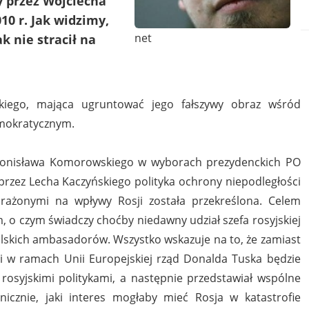
y przez Wojciecha
10 r. Jak widzimy,
net
k nie stracił na
kiego, mająca ugruntować jego fałszywy obraz wśród
emokratycznym.
 Bronisława Komorowskiego w wyborach prezydenckich PO
przez Lecha Kaczyńskiego polityka ochrony niepodległości
rażonymi na wpływy Rosji została przekreślona. Celem
, o czym świadczy choćby niedawny udział szefa rosyjskiej
olskich ambasadorów. Wszystko wskazuje na to, że zamiast
 w ramach Unii Europejskiej rząd Donalda Tuska będzie
 rosyjskimi politykami, a następnie przedstawiał wspólne
onicznie, jaki interes mogłaby mieć Rosja w katastrofie