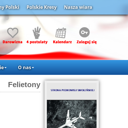
y Polski
Polskie Kresy
Nasza wiara
ie
O nas
Felietony