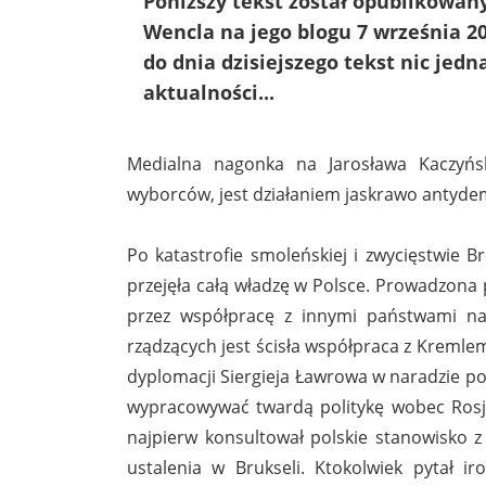
Poniższy tekst został opublikowan
Wencla na jego blogu 7 września 20
do dnia dzisiejszego tekst nic jedna
aktualności...
Medialna nagonka na Jarosława Kaczyńs
wyborców, jest działaniem jaskrawo antyd
Po katastrofie smoleńskiej i zwycięstwie
przejęła całą władzę w Polsce. Prowadzona 
przez współpracę z innymi państwami na
rządzących jest ścisła współpraca z Kremlem
dyplomacji Siergieja Ławrowa w naradzie p
wypracowywać twardą politykę wobec Rosji
najpierw konsultował polskie stanowisko z
ustalenia w Brukseli. Ktokolwiek pytał ir