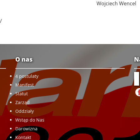
Wojciech Wencel
/
O nas
N
4 postulaty
Manifest
Statut
Zarząd
Oddziały
Wstąp do Nas
Darowizna
Kontakt