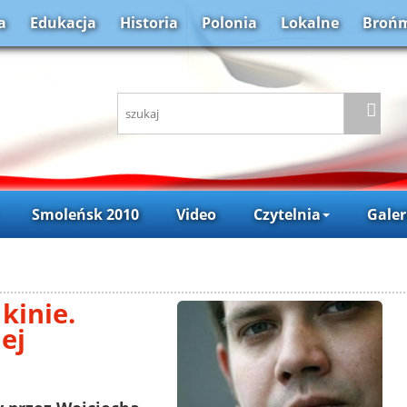
a
Edukacja
Historia
Polonia
Lokalne
Brońm
Smoleńsk 2010
Video
Czytelnia
Galer
kinie.
ej