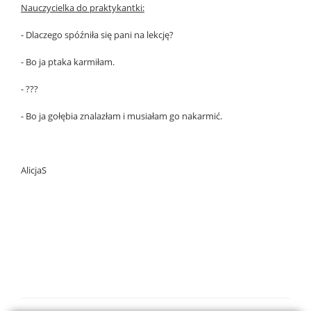
Nauczycielka do praktykantki:
- Dlaczego spóźniła się pani na lekcję?
- Bo ja ptaka karmiłam.
- ???
- Bo ja gołębia znalazłam i musiałam go nakarmić.
AlicjaS