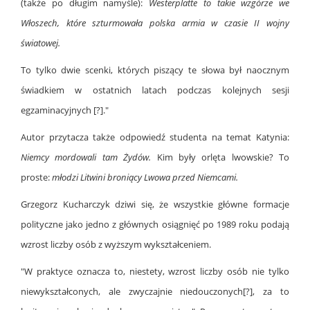
(także po długim namyśle):
Westerplatte to takie wzgórze we
Włoszech, które szturmowała polska armia w czasie II wojny
światowej.
To tylko dwie scenki, których piszący te słowa był naocznym
świadkiem w ostatnich latach podczas kolejnych sesji
egzaminacyjnych [?]."
Autor przytacza także odpowiedź studenta na temat Katynia:
Niemcy mordowali tam Żydów.
Kim były orlęta lwowskie? To
proste:
młodzi Litwini broniący Lwowa przed Niemcami.
Grzegorz Kucharczyk dziwi się, że wszystkie główne formacje
polityczne jako jedno z głównych osiągnięć po 1989 roku podają
wzrost liczby osób z wyższym wykształceniem.
"W praktyce oznacza to, niestety, wzrost liczby osób nie tylko
niewykształconych, ale zwyczajnie niedouczonych[?], za to