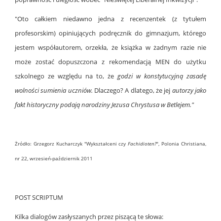
"Oto całkiem niedawno jedna z recenzentek (z tytułem
profesorskim) opiniujących podręcznik do gimnazjum, którego
jestem współautorem, orzekła, że książka w żadnym razie nie
może zostać dopuszczona z rekomendacją MEN do użytku
szkolnego ze względu na to, że
godzi w konstytucyjną zasadę
wolności sumienia uczniów.
Dlaczego? A dlatego, że jej
autorzy jako
fakt historyczny podają narodziny Jezusa Chrystusa w Betlejem."
Żródło: Grzegorz Kucharczyk "Wykształceni czy
Fachidioten?
",
Polonia Christiana,
nr 22, wrzesień-październik 2011
POST SCRIPTUM
Kilka dialogów zasłyszanych przez piszącą te słowa: