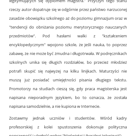
legitymujących się dyplomem magistra."
Przyczyn tego stanu
rzeczy autor dopatruje się w odgórnie przez państwo narzuconej
zasadzie obowiązku szkolnego aż do poziomu gimnazjum oraz w
"tendencji do obniżania poziomu merytorycznego nauczanych
przedmiotów". Pod hasłami walki z "kształceniem
encyklopedycznym" wpojono
szkole, że jeśli nauka, to poprzez
zabawę, że nie może być żmudna i długotrwała. W podręcznikach
szkolnych unika się długich rozdziałów, bo przecież młodzież
potrafi skupić się najwyżej na kilku linijkach. Maturzyści nie
muszą już posiadać umiejętności pisania długiego tekstu.
Promotorzy na studiach cieszą się, gdy praca magisterska jest
napisana nieporadnym językiem, bo to oznacza, że została
napisana samodzielnie, a nie kupiona w Internecie.
Zostawmy jednak uczniów i studentów. Wśród kadry
profesorskiej z kolei spustoszenia dokonuje polityczna
poprawność i uległość wobec
"Nieświętej Liberalnej Inkwizycji":