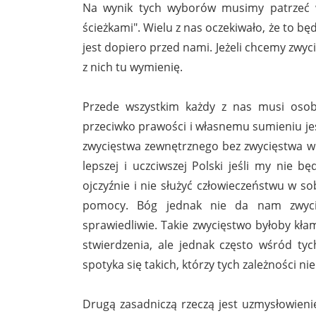
Na wynik tych wyborów musimy patrzeć w
ścieżkami". Wielu z nas oczekiwało, że to bę
jest dopiero przed nami. Jeżeli chcemy zwyc
z nich tu wymienię.
Przede wszystkim każdy z nas musi osobi
przeciwko prawości i własnemu sumieniu jes
zwycięstwa zewnętrznego bez zwycięstwa w
lepszej i uczciwszej Polski jeśli my nie 
ojczyźnie i nie służyć człowieczeństwu w so
pomocy. Bóg jednak nie da nam zwycięs
sprawiedliwie. Takie zwycięstwo byłoby kł
stwierdzenia, ale jednak często wśród ty
spotyka się takich, którzy tych zależności ni
Drugą zasadniczą rzeczą jest uzmysłowienie