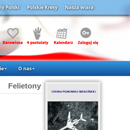
y Polski
Polskie Kresy
Nasza wiara
ie
O nas
Felietony