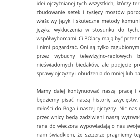
idei ojczyźnianej tych wszystkich, którzy t
zbudowanie setek i tysięcy mostów poroz
właściwy język i skuteczne metody komuni
języka wykluczenia w stosunku do tych,
współwyborcami. Ci POlacy mają być przez n
i nimi pogardzać. Oni są tylko zagubiony
przez wybuchy telewizyjno-radiowych
nieświadomych biedaków, ale podjęcie pró
sprawy ojczyzny i obudzenia do mniej lub b
Mamy dalej kontynuować naszą pracę i c
będziemy pisać naszą historię zwycięstw. 
miłości do Boga i naszej ojczyzny. Nic nas n
przeciwnicy będą zadziwieni naszą wytrwał
rana do wieczora wypowiadają o nas swoje 
nam świadkiem, że szczerze pragniemy tego