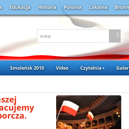
a
Edukacja
Historia
Polonia
Lokalne
Brońm
Smoleńsk 2010
Video
Czytelnia
Galer
szej
racujemy
borcza.