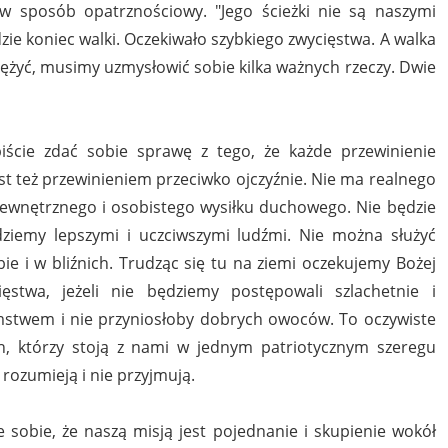
 sposób opatrznościowy. "Jego ścieżki nie są naszymi
dzie koniec walki. Oczekiwało szybkiego zwycięstwa. A walka
iężyć, musimy uzmysłowić sobie kilka ważnych rzeczy. Dwie
ście zdać sobie sprawę z tego, że każde przewinienie
t też przewinieniem przeciwko ojczyźnie. Nie ma realnego
ewnętrznego i osobistego wysiłku duchowego. Nie będzie
będziemy lepszymi i uczciwszymi ludźmi. Nie można służyć
bie i w bliźnich. Trudząc się tu na ziemi oczekujemy Bożej
twa, jeżeli nie będziemy postępowali szlachetnie i
amstwem i nie przyniosłoby dobrych owoców. To oczywiste
ch, którzy stoją z nami w jednym patriotycznym szeregu
e rozumieją i nie przyjmują.
 sobie, że naszą misją jest pojednanie i skupienie wokół