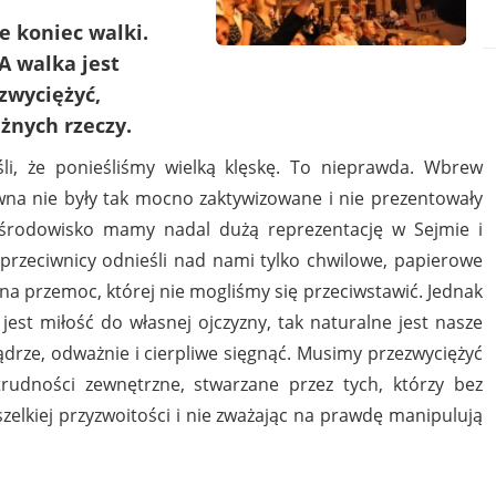
e koniec walki.
A walka jest
zwyciężyć,
żnych rzeczy.
li, że ponieśliśmy wielką klęskę. To nieprawda. Wbrew
wna nie były tak mocno zaktywizowane i nie prezentowały
o środowisko mamy nadal dużą reprezentację w Sejmie i
 przeciwnicy odnieśli nad nami tylko chwilowe, papierowe
a przemoc, której nie mogliśmy się przeciwstawić. Jednak
est miłość do własnej ojczyzny, tak naturalne jest nasze
drze, odważnie i cierpliwe sięgnąć. Musimy przezwyciężyć
rudności zewnętrzne, stwarzane przez tych, którzy bez
elkiej przyzwoitości i nie zważając na prawdę manipulują