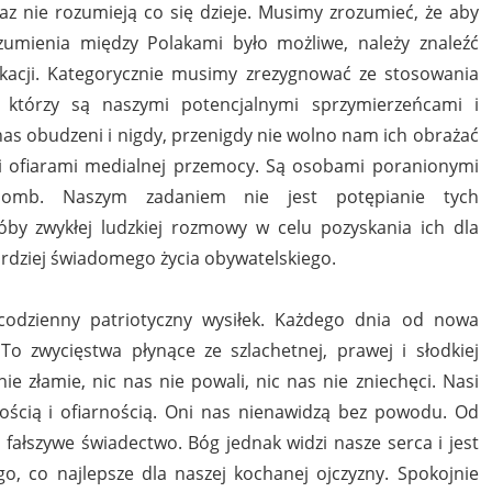
eraz nie rozumieją co się dzieje. Musimy zrozumieć, że aby
umienia między Polakami było możliwe, należy znaleźć
kacji. Kategorycznie musimy zrezygnować ze stosowania
 którzy są naszymi potencjalnymi sprzymierzeńcami i
as obudzeni i nigdy, przenigdy nie wolno nam ich obrażać
mi ofiarami medialnej przemocy. Są osobami poranionymi
 bomb. Naszym zadaniem nie jest potępianie tych
by zwykłej ludzkiej rozmowy w celu pozyskania ich dla
ardziej świadomego życia obywatelskiego.
odzienny patriotyczny wysiłek. Każdego dnia od nowa
To zwycięstwa płynące ze szlachetnej, prawej i słodkiej
ie złamie, nic nas nie powali, nic nas nie zniechęci. Nasi
ością i ofiarnością. Oni nas nienawidzą bez powodu. Od
fałszywe świadectwo. Bóg jednak widzi nasze serca i jest
, co najlepsze dla naszej kochanej ojczyzny. Spokojnie