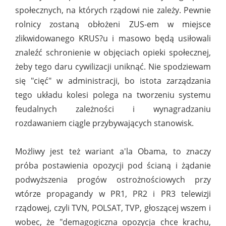
społecznych, na których rządowi nie zależy. Pewnie
rolnicy zostaną obłożeni ZUS-em w miejsce
zlikwidowanego KRUS?u i masowo będą usiłowali
znaleźć schronienie w objęciach opieki społecznej,
żeby tego daru cywilizacji uniknąć. Nie spodziewam
się "cięć" w administracji, bo istota zarządzania
tego układu kolesi polega na tworzeniu systemu
feudalnych zależności i wynagradzaniu
rozdawaniem ciągle przybywających stanowisk.
Możliwy jest też wariant a'la Obama, to znaczy
próba postawienia opozycji pod ścianą i żądanie
podwyższenia progów ostrożnościowych przy
wtórze propagandy w PR1, PR2 i PR3 telewizji
rządowej, czyli TVN, POLSAT, TVP, głoszącej wszem i
wobec, że "demagogiczna opozycja chce krachu,