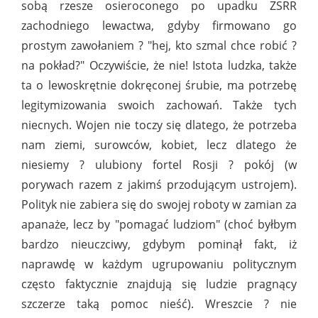
sobą rzesze osieroconego po upadku ZSRR
zachodniego lewactwa, gdyby firmowano go
prostym zawołaniem ? "hej, kto szmal chce robić ?
na pokład?" Oczywiście, że nie! Istota ludzka, także
ta o lewoskrętnie dokręconej śrubie, ma potrzebę
legitymizowania swoich zachowań. Także tych
niecnych. Wojen nie toczy się dlatego, że potrzeba
nam ziemi, surowców, kobiet, lecz dlatego że
niesiemy ? ulubiony fortel Rosji ? pokój (w
porywach razem z jakimś przodującym ustrojem).
Polityk nie zabiera się do swojej roboty w zamian za
apanaże, lecz by "pomagać ludziom" (choć byłbym
bardzo nieuczciwy, gdybym pominął fakt, iż
naprawdę w każdym ugrupowaniu politycznym
często faktycznie znajdują się ludzie pragnący
szczerze taką pomoc nieść). Wreszcie ? nie