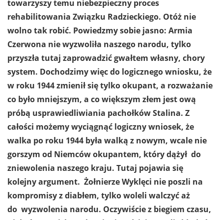
towarzyszy temu niebezpieczny proces
rehabilitowania Związku Radzieckiego. Otóż nie
wolno tak robić. Powiedzmy sobie jasno: Armia
Czerwona nie wyzwoliła naszego narodu, tylko
przyszła tutaj zaprowadzić gwałtem własny, chory
system. Dochodzimy więc do logicznego wniosku, że
w roku 1944 zmienił się tylko okupant, a rozważanie
co było mniejszym, a co większym złem jest ową
próbą usprawiedliwiania pachołków Stalina. Z
całości możemy wyciągnąć logiczny wniosek, że
walka po roku 1944 była walką z nowym, wcale nie
gorszym od Niemców okupantem, który dążył do
zniewolenia naszego kraju. Tutaj pojawia się
kolejny argument.
Żołnierze Wyklęci nie poszli na
kompromisy z diabłem, tylko woleli walczyć aż
do wyzwolenia narodu.
Oczywiście z biegiem czasu,