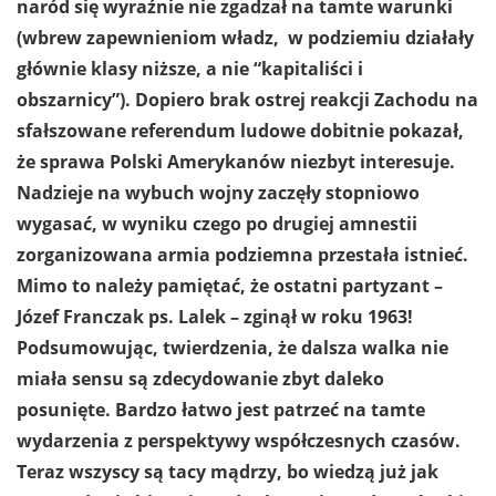
naród się wyraźnie nie zgadzał na tamte warunki
(wbrew zapewnieniom władz, w podziemiu działały
głównie klasy niższe, a nie “kapitaliści i
obszarnicy”). Dopiero brak ostrej reakcji Zachodu na
sfałszowane referendum ludowe dobitnie pokazał,
że sprawa Polski Amerykanów niezbyt interesuje.
Nadzieje na wybuch wojny zaczęły stopniowo
wygasać, w wyniku czego po drugiej amnestii
zorganizowana armia podziemna przestała istnieć.
Mimo to należy pamiętać, że ostatni partyzant –
Józef Franczak ps. Lalek – zginął w roku 1963!
Podsumowując, twierdzenia, że dalsza walka nie
miała sensu są zdecydowanie zbyt daleko
posunięte. Bardzo łatwo jest patrzeć na tamte
wydarzenia z perspektywy współczesnych czasów.
Teraz wszyscy są tacy mądrzy, bo wiedzą już jak