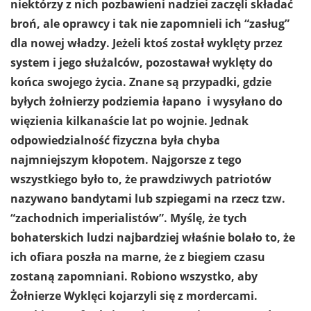
niektórzy z nich pozbawieni nadziei zaczęli składać
broń, ale oprawcy i tak nie zapomnieli ich “zasług”
dla nowej władzy. Jeżeli ktoś został wyklęty przez
system i jego służalców, pozostawał wyklęty do
końca swojego życia. Znane są przypadki, gdzie
byłych żołnierzy podziemia łapano i wysyłano do
więzienia kilkanaście lat po wojnie. Jednak
odpowiedzialność fizyczna była chyba
najmniejszym kłopotem. Najgorsze z tego
wszystkiego było to, że prawdziwych patriotów
nazywano bandytami lub szpiegami na rzecz tzw.
“zachodnich imperialistów”. Myślę, że tych
bohaterskich ludzi najbardziej właśnie bolało to, że
ich ofiara poszła na marne, że z biegiem czasu
zostaną zapomniani. Robiono wszystko, aby
Żołnierze Wyklęci kojarzyli się z mordercami.