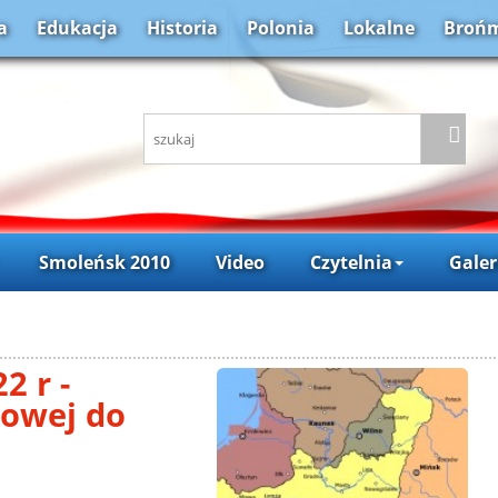
a
Edukacja
Historia
Polonia
Lokalne
Brońm
Smoleńsk 2010
Video
Czytelnia
Galer
2 r -
kowej do