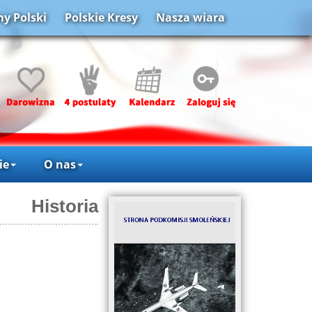
y Polski
Polskie Kresy
Nasza wiara
ie
O nas
Historia