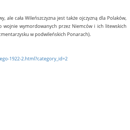
twy, ale cała Wileńszczyzna jest także ojczyzną dla Polaków,
u po wojnie wymordowanych przez Niemców i ich litewskich
cmentarzysku w podwileńskich Ponarach).
tego-1922-2.html?category_id=2