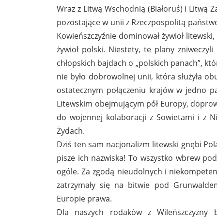
Wraz z Litwą Wschodnią (Białoruś) i Litwą 
pozostające w unii z Rzeczpospolitą państw
Kowieńszczyźnie dominował żywioł litewski, 
żywioł polski. Niestety, te plany zniweczy
chłopskich bajdach o „polskich panach”, któr
nie było dobrowolnej unii, która służyła o
ostatecznym połączeniu krajów w jedno p
Litewskim obejmującym pół Europy, doprowa
do wojennej kolaboracji z Sowietami i z N
Żydach.
Dziś ten sam nacjonalizm litewski gnębi Pola
pisze ich nazwiska! To wszystko wbrew po
ogóle. Za zgodą nieudolnych i niekompetent
zatrzymały się na bitwie pod Grunwalde
Europie prawa.
Dla naszych rodaków z Wileńszczyzny