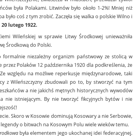
ców była Polakami. Litwinów było około 1-2%! Mniej niż
 było coś z tym zrobić. Zaczęła się walka o polskie Wilno i
e
20 lutego 1922.
iemi Wileńskiej w sprawie Litwy Środkowej unieważniła
itwę Środkową do Polski.
 formalnie niezależny organizm państwowy ze stolicą w
e przez Polaków 12 października 1920 dla podkreślenia, że
. Ze względu na możliwe reperkusje międzynarodowe, taki
cy z Wileńszczyzny zbudowali po to, by stworzyć na tym
mieszkańców a nie jakichś mętnych historycznych wywodów
nie istniejącym. By nie tworzyć fikcyjnych bytów i nie
ejszość!
świecie. Skoro w Kosowie dominują Kosowary a nie Serbowie,
j legendy o bitwach na Kosowym Polu wiele wieków temu.
Środkowa
była elementem jego ukochanej idei federacyjnej.