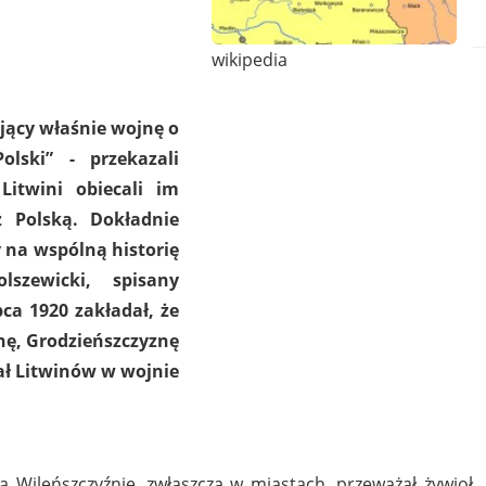
wikipedia
ający właśnie wojnę o
lski” - przekazali
itwini obiecali im
z Polską. Dokładnie
 na wspólną historię
olszewicki, spisany
ca 1920 zakładał, że
nę, Grodzieńszczyznę
ał Litwinów w wojnie
 Wileńszczyźnie, zwłaszcza w miastach, przeważał żywioł