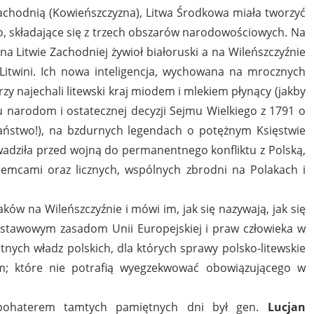
Zachodnią (Kowieńszczyzna), Litwa Środkowa miała tworzyć
o, składające się z trzech obszarów narodowościowych. Na
na Litwie Zachodniej żywioł białoruski a na Wileńszczyźnie
li Litwini. Ich nowa inteligencja, wychowana na mrocznych
zy najechali litewski kraj miodem i mlekiem płynący (jakby
bu narodom i ostatecznej decyzji Sejmu Wielkiego z 1791 o
aństwo!), na bzdurnych legendach o potężnym Księstwie
dziła przed wojną do permanentnego konfliktu z Polską,
iemcami oraz licznych, wspólnych zbrodni na Polakach i
ków na Wileńszczyźnie i mówi im, jak się nazywają, jak się
dstawowym zasadom Unii Europejskiej i praw człowieka w
nych władz polskich, dla których sprawy polsko-litewskie
m; które nie potrafią wyegzekwować obowiązującego w
 bohaterem tamtych pamiętnych dni był gen.
Lucjan