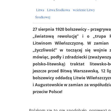
Litwa
Litwa Środkowa
wcielenie Litwy
Środkowej
27 sierpnia 1920 bolszewicy – przegryw
„światową rewolucję” i o „trupa Po
Litwinom Wileńszczyznę. W zamian L
„życzliwość” w toczącej się wojnie 
mówiąc, podły i zdradziecki (zważywszy
polsko-litewską) traktat litewsko-b
jeszcze przed Bitwą Warszawską, 12 lip
bolszewicy oddadzą Litwie Wileńszczyz
i Augustowskie w zamian za współudzi
przeciw Polsce!
Polakom się to nie spodobało, ponieważ na