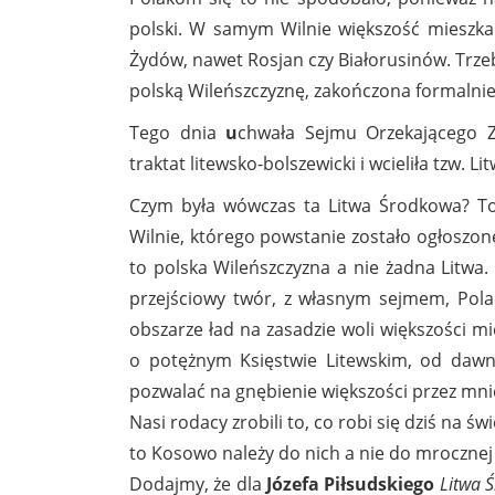
polski. W samym Wilnie większość mieszkań
Żydów, nawet Rosjan czy Białorusinów. Trzeba
polską Wileńszczyznę, zakończona formalni
Tego dnia
u
chwała Sejmu Orzekającego Z
traktat litewsko-bolszewicki i wcieliła tzw. L
Czym była wówczas ta Litwa Środkowa? To
Wilnie, którego powstanie zostało ogłoszon
to polska Wileńszczyzna a nie żadna Litwa
przejściowy twór, z własnym sejmem, Pola
obszarze ład na zasadzie woli większości 
o potężnym Księstwie Litewskim, od dawna 
pozwalać na gnębienie większości przez mni
Nasi rodacy zrobili to, co robi się dziś na 
to Kosowo należy do nich a nie do mroczne
Dodajmy, że dla
Józefa Piłsudskiego
Litwa 